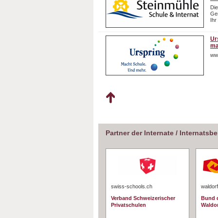
Die
Gem
Ihr
Ur
ma
ww
Partner der Internate / Internatsb
swiss-schools.ch
waldorf
Verband Schweizerischer
Bund d
Privatschulen
Waldo