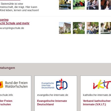
 Steinmühle ist eine
einschaft, die trägt. Hier kann
 Kind leben, lernen und wachsen!
spring
cht Schule und mehr
w.urspringschule.de
eratungen
schule.info
evangelische-internate.de
katholische-internate.d
er Freien
Evangelische Internate
Verband katholischer
rschulen
Deutschland
Internate (V.K.I.T.)