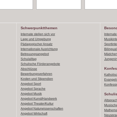
Schwerpunktthemen
Besond
Internate stellen sich vor
Internat
Lage und Umgebung
Musikint
Pädagogischer Ansatz
Sportint
Internationale Ausrichtung
Bilingual
Betreuungsangebot
Mädchen
Schulalltag
Jungenin
Schulische Förderangebote
Konfes
Abschlüsse
Bewerbungsverfahren
Katholis
Kosten und Stipendien
Evangeli
Angebot Sport
Konfessi
Angebot Sprache
Angebot Musik
Schuli
Angebot Kunst/Handwerk
Altsprach
Angebot Theater/Kultur
Musische
Angebot Naturwissenschaften
Mathemat
Angebot Wirtschaft
Neusprac