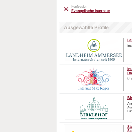
Konfession
Evangelische Internate
Ausgewählte Profile
La
In
In
Da
Uns
Bi
Ans
Aus
Bil
St
Sc