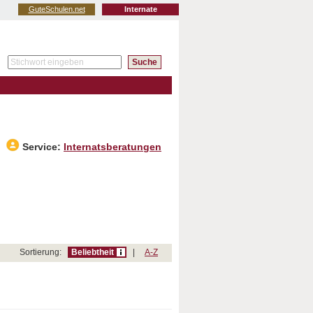
GuteSchulen.net
Internate
Service:
Internatsberatungen
Sortierung:
Beliebtheit
|
A-Z