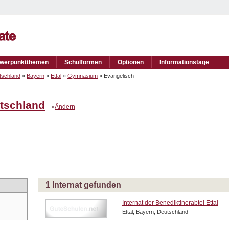
werpunktthemen
Schulformen
Optionen
Informationstage
tschland
»
Bayern
»
Ettal
»
Gymnasium
» Evangelisch
tschland
»
Ändern
1 Internat gefunden
Internat der Benediktinerabtei Ettal
Ettal, Bayern, Deutschland