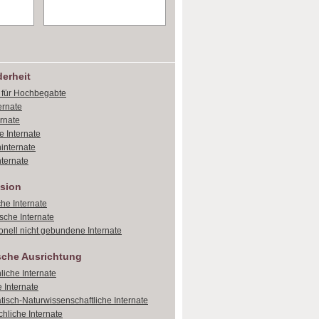
erheit
e für Hochbegabte
ernate
ernate
e Internate
internate
ternate
sion
che Internate
sche Internate
onell nicht gebundene Internate
sche Ausrichtung
liche Internate
 Internate
isch-Naturwissenschaftliche Internate
hliche Internate