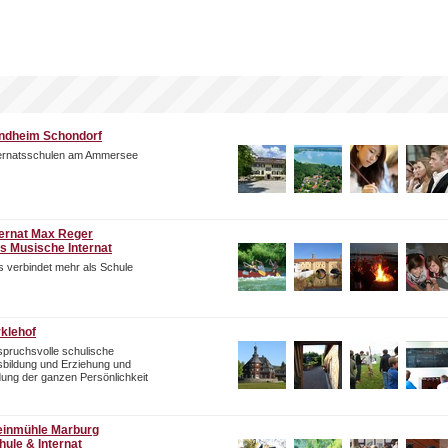
ndheim Schondorf
ternatsschulen am Ammersee
ternat Max Reger
s Musische Internat
 verbindet mehr als Schule
rklehof
pruchsvolle schulische
bildung und Erziehung und
dung der ganzen Persönlichkeit
einmühle Marburg
hule & Internat