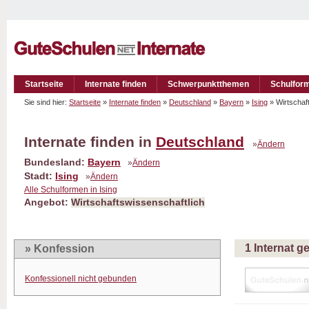
Startseite
Internate finden
Schwerpunktthemen
Schulfor
Sie sind hier:
Startseite
»
Internate finden
»
Deutschland
»
Bayern
»
Ising
» Wirtschaf
Internate finden in
Deutschland
»
Ändern
Bundesland:
Bayern
»
Ändern
Stadt:
Ising
»
Ändern
Alle Schulformen in Ising
Angebot:
Wirtschaftswissenschaftlich
1 Internat 
» Konfession
Konfessionell nicht gebunden