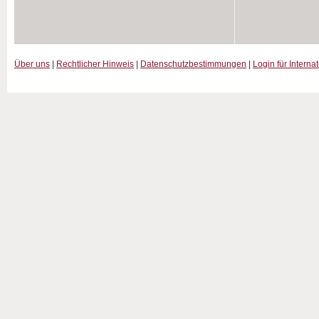
Über uns
|
Rechtlicher Hinweis
|
Datenschutzbestimmungen
|
Login für Interna