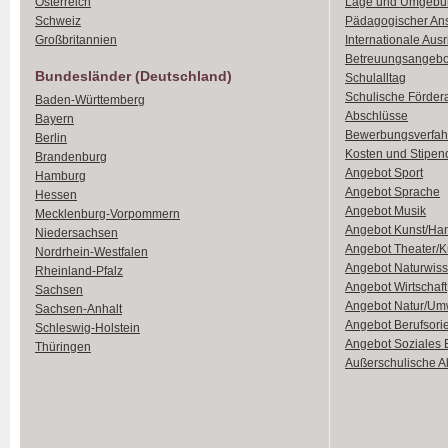
Österreich
Lage und Umgebu
Schweiz
Pädagogischer An
Großbritannien
Internationale Aus
Betreuungsangebo
Bundesländer (Deutschland)
Schulalltag
Schulische Förder
Baden-Württemberg
Abschlüsse
Bayern
Bewerbungsverfah
Berlin
Kosten und Stipen
Brandenburg
Angebot Sport
Hamburg
Angebot Sprache
Hessen
Angebot Musik
Mecklenburg-Vorpommern
Angebot Kunst/Ha
Niedersachsen
Angebot Theater/K
Nordrhein-Westfalen
Angebot Naturwiss
Rheinland-Pfalz
Angebot Wirtschaft
Sachsen
Angebot Natur/Um
Sachsen-Anhalt
Angebot Berufsori
Schleswig-Holstein
Angebot Soziales
Thüringen
Außerschulische Ak