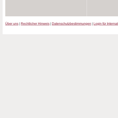
Über uns
|
Rechtlicher Hinweis
|
Datenschutzbestimmungen
|
Login für Interna