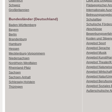
Österreich
Lage und Umgebu
Schweiz
Pädagogischer An
Großbritannien
Internationale Aus
Betreuungsangebo
Bundesländer (Deutschland)
Schulalltag
Schulische Förder
Baden-Württemberg
Abschlüsse
Bayern
Bewerbungsverfah
Berlin
Kosten und Stipen
Brandenburg
Angebot Sport
Hamburg
Angebot Sprache
Hessen
Angebot Musik
Mecklenburg-Vorpommern
Angebot Kunst/Ha
Niedersachsen
Angebot Theater/K
Nordrhein-Westfalen
Angebot Naturwiss
Rheinland-Pfalz
Angebot Wirtschaft
Sachsen
Angebot Natur/Um
Sachsen-Anhalt
Angebot Berufsori
Schleswig-Holstein
Angebot Soziales
Thüringen
Außerschulische Ak