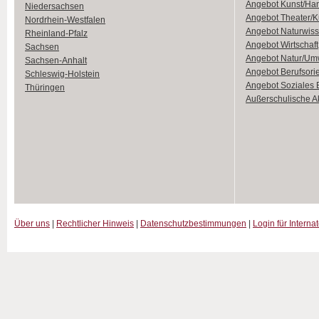
Angebot Kunst/Ha
Niedersachsen
Angebot Theater/K
Nordrhein-Westfalen
Angebot Naturwiss
Rheinland-Pfalz
Angebot Wirtschaft
Sachsen
Angebot Natur/Um
Sachsen-Anhalt
Angebot Berufsori
Schleswig-Holstein
Angebot Soziales
Thüringen
Außerschulische Ak
Über uns
|
Rechtlicher Hinweis
|
Datenschutzbestimmungen
|
Login für Interna