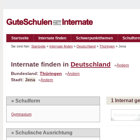
Startseite
Internate finden
Schwerpunktthemen
Schulfor
Sie sind hier:
Startseite
»
Internate finden
»
Deutschland
»
Thüringen
» Jena
Internate finden in
Deutschland
»
Ändern
Bundesland:
Thüringen
»
Ändern
Stadt:
Jena
»
Ändern
1 Internat 
» Schulform
Gymnasium
» Schulische Ausrichtung