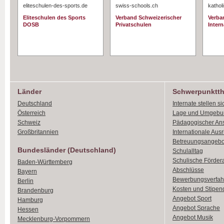
eliteschulen-des-sports.de
swiss-schools.ch
kathol
Eliteschulen des Sports
Verband Schweizerischer
Verba
DOSB
Privatschulen
Intern
Länder
Schwerpunktt
Deutschland
Internate stellen si
Österreich
Lage und Umgebu
Schweiz
Pädagogischer An
Großbritannien
Internationale Aus
Betreuungsangebo
Bundesländer (Deutschland)
Schulalltag
Schulische Förder
Baden-Württemberg
Abschlüsse
Bayern
Bewerbungsverfah
Berlin
Kosten und Stipen
Brandenburg
Angebot Sport
Hamburg
Angebot Sprache
Hessen
Angebot Musik
Mecklenburg-Vorpommern