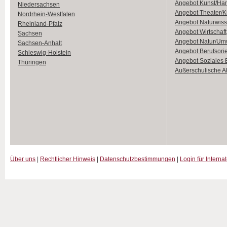
Angebot Kunst/Ha
Niedersachsen
Angebot Theater/K
Nordrhein-Westfalen
Angebot Naturwiss
Rheinland-Pfalz
Angebot Wirtschaft
Sachsen
Angebot Natur/Um
Sachsen-Anhalt
Angebot Berufsori
Schleswig-Holstein
Angebot Soziales
Thüringen
Außerschulische Ak
Über uns
|
Rechtlicher Hinweis
|
Datenschutzbestimmungen
|
Login für Interna