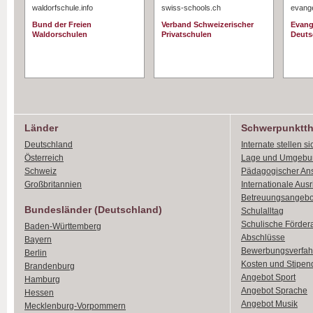
waldorfschule.info
swiss-schools.ch
evange
Bund der Freien
Verband Schweizerischer
Evang
Waldorschulen
Privatschulen
Deuts
Länder
Schwerpunktt
Deutschland
Internate stellen si
Österreich
Lage und Umgebu
Schweiz
Pädagogischer An
Großbritannien
Internationale Aus
Betreuungsangebo
Bundesländer (Deutschland)
Schulalltag
Schulische Förder
Baden-Württemberg
Abschlüsse
Bayern
Bewerbungsverfah
Berlin
Kosten und Stipen
Brandenburg
Angebot Sport
Hamburg
Angebot Sprache
Hessen
Angebot Musik
Mecklenburg-Vorpommern