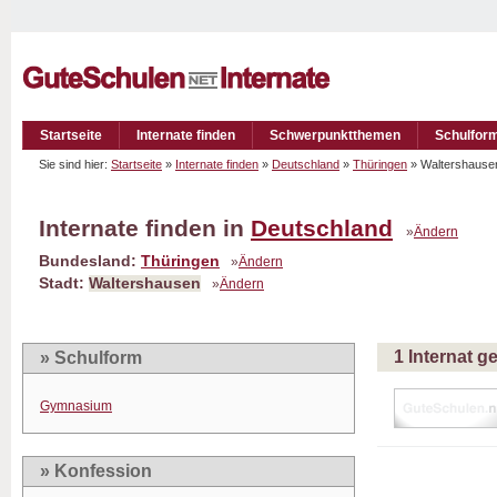
Startseite
Internate finden
Schwerpunktthemen
Schulfor
Sie sind hier:
Startseite
»
Internate finden
»
Deutschland
»
Thüringen
» Waltershaus
Internate finden in
Deutschland
»
Ändern
Bundesland:
Thüringen
»
Ändern
Stadt:
Waltershausen
»
Ändern
1 Internat 
» Schulform
Gymnasium
» Konfession