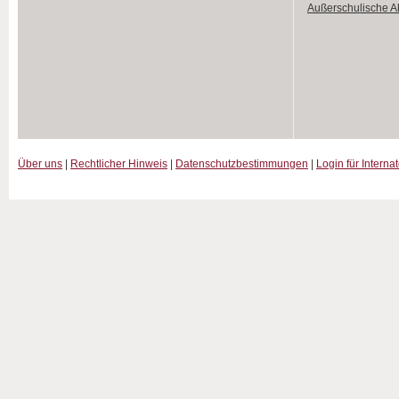
Außerschulische Ak
Über uns
|
Rechtlicher Hinweis
|
Datenschutzbestimmungen
|
Login für Interna