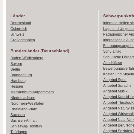
Länder
Schwerpunktt
Deutschland
Internate stellen si
Österreich
Lage und Umgebu
Schweiz
Pädagogischer An
Großbritannien
Internationale Aus
Betreuungsangebo
Bundesländer (Deutschland)
Schulalltag
Schulische Förder
Baden-Württemberg
Abschlüsse
Bayern
Bewerbungsverfah
Berlin
Kosten und Stipen
Brandenburg
Angebot Sport
Hamburg
Angebot Sprache
Hessen
Angebot Musik
Mecklenburg-Vorpommern
Angebot Kunst/Ha
Niedersachsen
Angebot Theater/K
Nordrhein-Westfalen
Angebot Naturwiss
Rheinland-Pfalz
Angebot Wirtschaft
Sachsen
Angebot Natur/Um
Sachsen-Anhalt
Angebot Berufsori
Schleswig-Holstein
Angebot Soziales
Thüringen