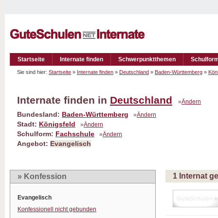
Startseite
Internate finden
Schwerpunktthemen
Schulfor
Sie sind hier:
Startseite
»
Internate finden
»
Deutschland
»
Baden-Württemberg
»
Köni
Internate finden in
Deutschland
»
Ändern
Bundesland:
Baden-Württemberg
»
Ändern
Stadt:
Königsfeld
»
Ändern
Schulform:
Fachschule
»
Ändern
Angebot:
Evangelisch
1 Internat 
» Konfession
Evangelisch
Konfessionell nicht gebunden