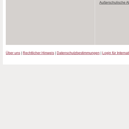
Außerschulische Ak
Über uns
|
Rechtlicher Hinweis
|
Datenschutzbestimmungen
|
Login für Interna