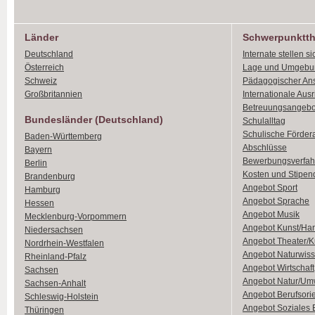
Länder
Schwerpunktt
Deutschland
Internate stellen si
Österreich
Lage und Umgebu
Schweiz
Pädagogischer An
Großbritannien
Internationale Aus
Betreuungsangebo
Bundesländer (Deutschland)
Schulalltag
Schulische Förder
Baden-Württemberg
Abschlüsse
Bayern
Bewerbungsverfah
Berlin
Kosten und Stipen
Brandenburg
Angebot Sport
Hamburg
Angebot Sprache
Hessen
Angebot Musik
Mecklenburg-Vorpommern
Angebot Kunst/Ha
Niedersachsen
Angebot Theater/K
Nordrhein-Westfalen
Angebot Naturwiss
Rheinland-Pfalz
Angebot Wirtschaft
Sachsen
Angebot Natur/Um
Sachsen-Anhalt
Angebot Berufsori
Schleswig-Holstein
Angebot Soziales
Thüringen