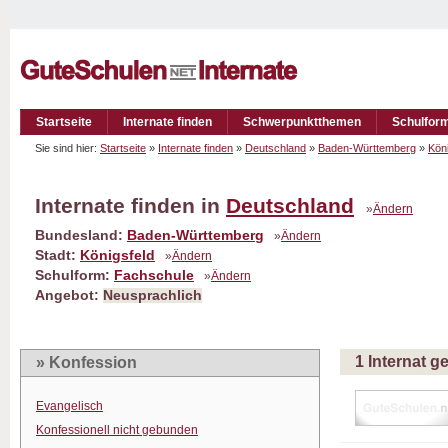
Startseite
Internate finden
Schwerpunktthemen
Schulfor
Sie sind hier:
Startseite
»
Internate finden
»
Deutschland
»
Baden-Württemberg
»
Köni
Internate finden in
Deutschland
»
Ändern
Bundesland:
Baden-Württemberg
»
Ändern
Stadt:
Königsfeld
»
Ändern
Schulform:
Fachschule
»
Ändern
Angebot:
Neusprachlich
1 Internat 
» Konfession
Evangelisch
Konfessionell nicht gebunden