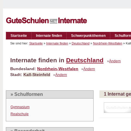
Startseite
Internate finden
Schwerpunktthemen
Schulfor
Sie sind hier:
Startseite
»
Internate finden
»
Deutschland
»
Nordrhein-Westfalen
» Kall
Internate finden in
Deutschland
»
Ändern
Bundesland:
Nordrhein-Westfalen
»
Ändern
Stadt:
Kall-Steinfeld
»
Ändern
1 Internat 
» Schulformen
Gymnasium
Realschule