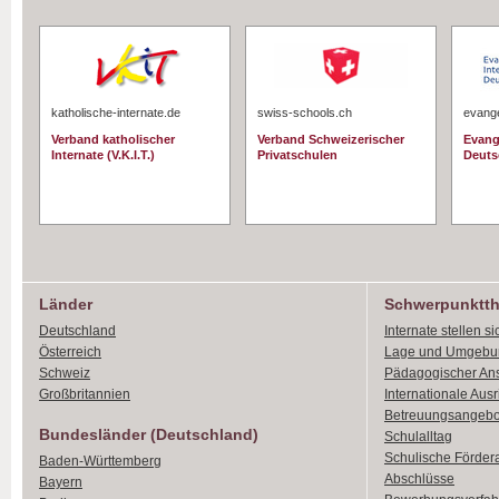
katholische-internate.de
swiss-schools.ch
evange
Verband katholischer
Verband Schweizerischer
Evang
Internate (V.K.I.T.)
Privatschulen
Deuts
Länder
Schwerpunktt
Deutschland
Internate stellen si
Österreich
Lage und Umgebu
Schweiz
Pädagogischer An
Großbritannien
Internationale Aus
Betreuungsangebo
Bundesländer (Deutschland)
Schulalltag
Schulische Förder
Baden-Württemberg
Abschlüsse
Bayern