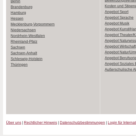
Bewerbungsverfah
Berlin
Kosten und Stipen
Brandenburg
Angebot Sport
Hamburg
Angebot Sprache
Hessen
Angebot Musik
Mecklenburg-Vorpommern
Angebot Kunst/Ha
Niedersachsen
Angebot Theater/K
Nordrhein-Westfalen
Angebot Naturwiss
Rheinland-Pfalz
Angebot Wirtschaft
Sachsen
Angebot Natur/Um
Sachsen-Anhalt
Angebot Berufsori
Schleswig-Holstein
Angebot Soziales
Thüringen
Außerschulische Ak
Über uns
|
Rechtlicher Hinweis
|
Datenschutzbestimmungen
|
Login für Interna