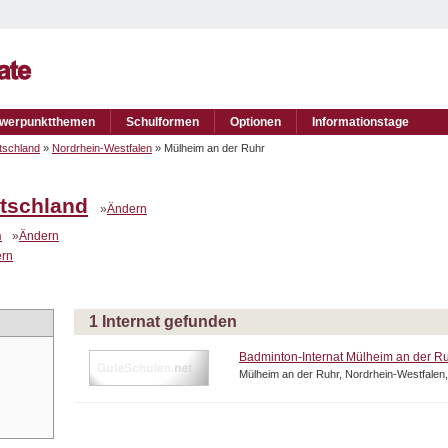
werpunktthemen
Schulformen
Optionen
Informationstage
tschland
»
Nordrhein-Westfalen
» Mülheim an der Ruhr
tschland
»
Ändern
n
»
Ändern
rn
1 Internat gefunden
Badminton-Internat Mülheim an der R
Mülheim an der Ruhr, Nordrhein-Westfalen