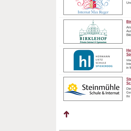
Uns
Bi
Ans
Aus
Bil
He
Sp
sta
In
in 
St
Sc
Die
Gem
Ihr