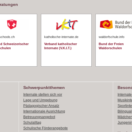
eratungen
schools.ch
katholische-internate.de
waldorfschule.info
d Schweizerischer
Verband katholischer
Bund der Freien
schulen
Internate (V.K.I.T.)
Waldorschulen
Schwerpunktthemen
Besond
Internate stellen sich vor
Internat
Lage und Umgebung
Musikint
Pädagogischer Ansatz
Sportint
Internationale Ausrichtung
Bilingual
Betreuungsangebot
Mädchen
Schulalltag
Jungenin
Schulische Förderangebote