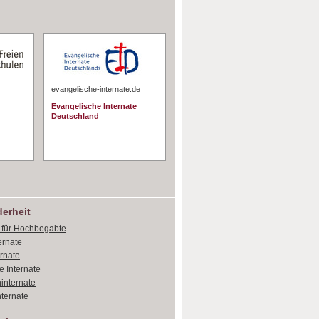
evangelische-internate.de
Evangelische Internate
Deutschland
erheit
e für Hochbegabte
ernate
ernate
e Internate
internate
ternate