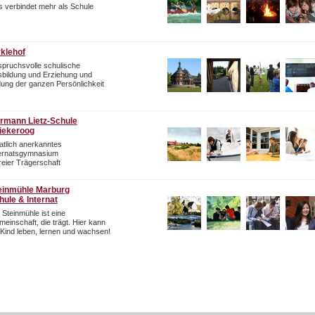
 verbindet mehr als Schule
rklehof
pruchsvolle schulische
bildung und Erziehung und
dung der ganzen Persönlichkeit
rmann Lietz-Schule
iekeroog
atlich anerkanntes
ternatsgymnasium
freier Trägerschaft
einmühle Marburg
hule & Internat
 Steinmühle ist eine
einschaft, die trägt. Hier kann
 Kind leben, lernen und wachsen!