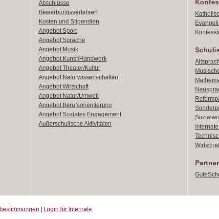
Konfes
Abschlüsse
Bewerbungsverfahren
Katholis
Kosten und Stipendien
Evangeli
Angebot Sport
Konfessi
Angebot Sprache
Angebot Musik
Schuli
Angebot Kunst/Handwerk
Altsprach
Angebot Theater/Kultur
Musische
Angebot Naturwissenschaften
Mathemat
Angebot Wirtschaft
Neusprac
Angebot Natur/Umwelt
Reformpä
Angebot Berufsorientierung
Sonderpä
Angebot Soziales Engagement
Sozialwi
Außerschulische Aktivitäten
Internat
Technisch
Wirtschaf
Partner
GuteSchu
zbestimmungen
|
Login für Internate