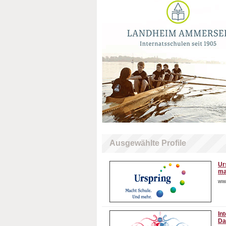
Ausgewählte Profile
Ur
ma
ww
In
Da