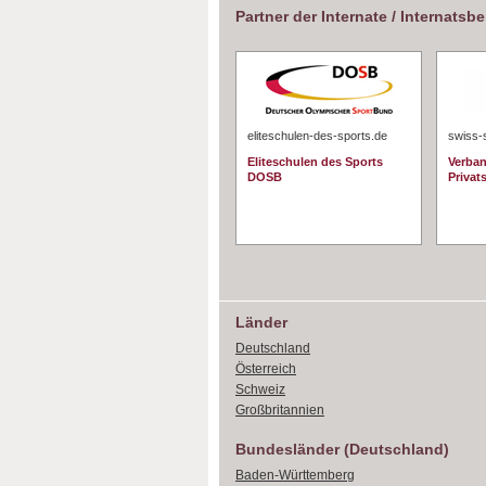
Partner der Internate / Internatsb
eliteschulen-des-sports.de
swiss-
Eliteschulen des Sports
Verban
DOSB
Privat
Länder
Deutschland
Österreich
Schweiz
Großbritannien
Bundesländer (Deutschland)
Baden-Württemberg