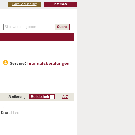
GuteSchulen.net
Internate
Service:
Internatsberatungen
Sortierung:
Beliebtheit
|
A-Z
uhr
, Deutschland