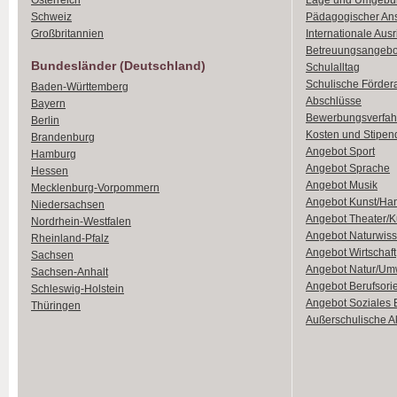
Österreich
Lage und Umgebu
Schweiz
Pädagogischer An
Großbritannien
Internationale Aus
Betreuungsangebo
Bundesländer (Deutschland)
Schulalltag
Schulische Förder
Baden-Württemberg
Abschlüsse
Bayern
Bewerbungsverfah
Berlin
Kosten und Stipen
Brandenburg
Angebot Sport
Hamburg
Angebot Sprache
Hessen
Angebot Musik
Mecklenburg-Vorpommern
Angebot Kunst/Ha
Niedersachsen
Angebot Theater/K
Nordrhein-Westfalen
Angebot Naturwiss
Rheinland-Pfalz
Angebot Wirtschaft
Sachsen
Angebot Natur/Um
Sachsen-Anhalt
Angebot Berufsori
Schleswig-Holstein
Angebot Soziales
Thüringen
Außerschulische Ak