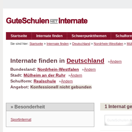
Startseite
Internate finden
Schwerpunktthemen
Schulfor
Sie sind hier:
Startseite
»
Internate finden
»
Deutschland
»
Nordrhein-Westfalen
»
Mül
Internate finden in
Deutschland
»
Ändern
Bundesland:
Nordrhein-Westfalen
»
Ändern
Stadt:
Mülheim an der Ruhr
»
Ändern
Schulform:
Realschule
»
Ändern
Angebot:
Konfessionell nicht gebunden
1 Internat 
» Besonderheit
Sportinternat