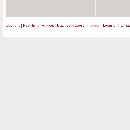
Über uns
|
Rechtlicher Hinweis
|
Datenschutzbestimmungen
|
Login für Interna