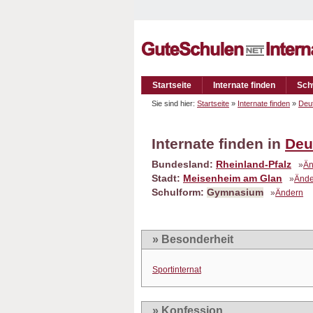
Startseite
Internate finden
Sch
Sie sind hier:
Startseite
»
Internate finden
»
Deu
Internate finden in
Deu
Bundesland:
Rheinland-Pfalz
»
Än
Stadt:
Meisenheim am Glan
»
Ände
Schulform:
Gymnasium
»
Ändern
» Besonderheit
Sportinternat
» Konfession