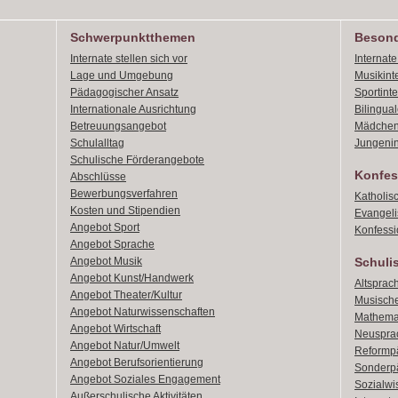
Schwerpunktthemen
Besond
Internate stellen sich vor
Internat
Lage und Umgebung
Musikint
Pädagogischer Ansatz
Sportint
Internationale Ausrichtung
Bilingual
Betreuungsangebot
Mädchen
Schulalltag
Jungenin
Schulische Förderangebote
Konfes
Abschlüsse
Bewerbungsverfahren
Katholis
Kosten und Stipendien
Evangeli
Angebot Sport
Konfessi
Angebot Sprache
Angebot Musik
Schuli
Angebot Kunst/Handwerk
Altsprach
Angebot Theater/Kultur
Musische
Angebot Naturwissenschaften
Mathemat
Angebot Wirtschaft
Neusprac
Angebot Natur/Umwelt
Reformpä
Angebot Berufsorientierung
Sonderpä
Angebot Soziales Engagement
Sozialwi
Außerschulische Aktivitäten