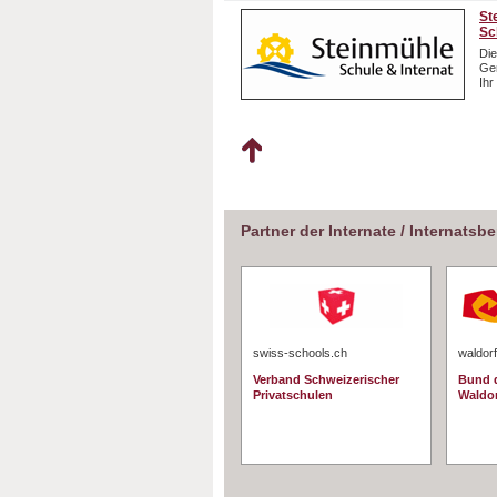
St
Sc
Die
Gem
Ihr
Partner der Internate / Internatsb
swiss-schools.ch
waldorf
Verband Schweizerischer
Bund d
Privatschulen
Waldo