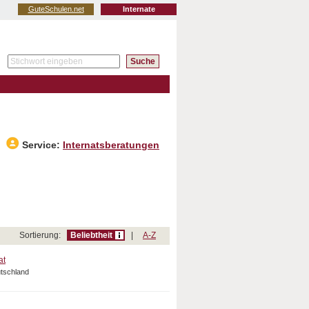
GuteSchulen.net
Internate
Service:
Internatsberatungen
Sortierung:
Beliebtheit
|
A-Z
at
utschland