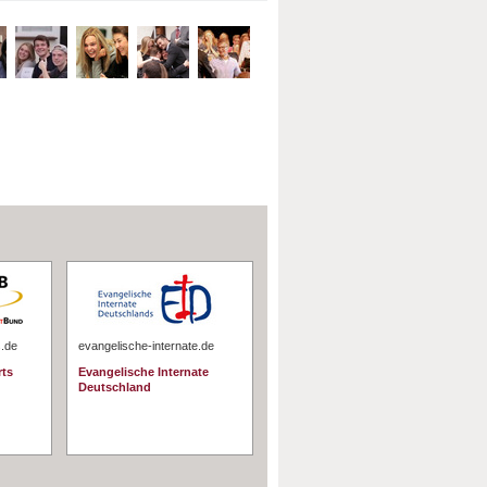
s.de
evangelische-internate.de
rts
Evangelische Internate
Deutschland