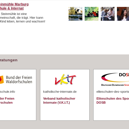
einmühle Marburg
hule & Internat
 Steinmühle ist eine
einschaft, die trägt. Hier kann
 Kind leben, lernen und wachsen!
eratungen
schule.info
katholische-internate.de
eliteschulen-des-sport
er Freien
Verband katholischer
Eliteschulen des Spo
rschulen
Internate (V.K.I.T.)
DOSB