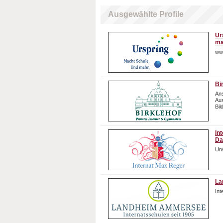
Ausgewählte Profile
Ur
ma
ww
Bi
Ans
Aus
Bil
In
Da
Uns
La
In