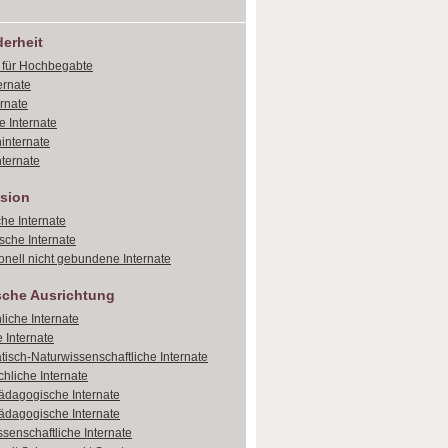
erheit
e für Hochbegabte
ernate
ernate
e Internate
internate
ternate
sion
che Internate
sche Internate
onell nicht gebundene Internate
sche Ausrichtung
liche Internate
 Internate
isch-Naturwissenschaftliche Internate
hliche Internate
dagogische Internate
dagogische Internate
ssenschaftliche Internate