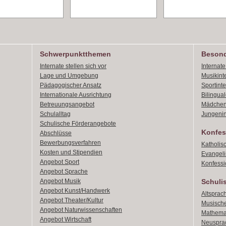
Schwerpunktthemen
Besond
Internate stellen sich vor
Internat
Lage und Umgebung
Musikint
Pädagogischer Ansatz
Sportint
Internationale Ausrichtung
Bilingual
Betreuungsangebot
Mädchen
Schulalltag
Jungenin
Schulische Förderangebote
Konfes
Abschlüsse
Bewerbungsverfahren
Katholis
Kosten und Stipendien
Evangeli
Angebot Sport
Konfessi
Angebot Sprache
Angebot Musik
Schuli
Angebot Kunst/Handwerk
Altsprach
Angebot Theater/Kultur
Musische
Angebot Naturwissenschaften
Mathemat
Angebot Wirtschaft
Neusprac