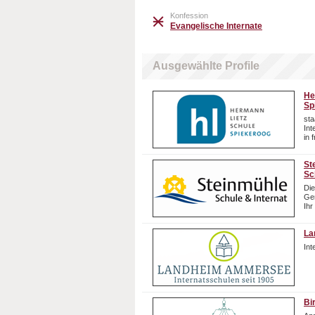
Konfession
Evangelische Internate
Ausgewählte Profile
He
Sp
sta
In
in 
St
Sc
Die
Gem
Ihr
La
In
Bi