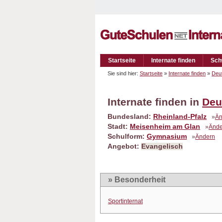
Startseite
Internate finden
Sch
Sie sind hier:
Startseite
»
Internate finden
»
Deu
Internate finden in
Deu
Bundesland:
Rheinland-Pfalz
»
Än
Stadt:
Meisenheim am Glan
»
Ände
Schulform:
Gymnasium
»
Ändern
Angebot:
Evangelisch
» Besonderheit
Sportinternat