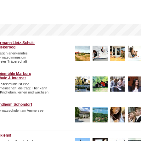
rmann Lietz-Schule
iekeroog
atlich anerkanntes
ternatsgymnasium
freier Trägerschaft
einmühle Marburg
hule & Internat
 Steinmühle ist eine
einschaft, die trägt. Hier kann
 Kind leben, lernen und wachsen!
ndheim Schondorf
ternatsschulen am Ammersee
rklehof