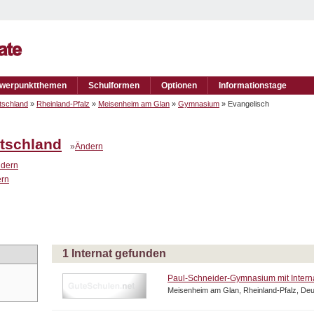
werpunktthemen
Schulformen
Optionen
Informationstage
tschland
»
Rheinland-Pfalz
»
Meisenheim am Glan
»
Gymnasium
» Evangelisch
tschland
»
Ändern
dern
rn
1 Internat gefunden
Paul-Schneider-Gymnasium mit Intern
Meisenheim am Glan, Rheinland-Pfalz, De