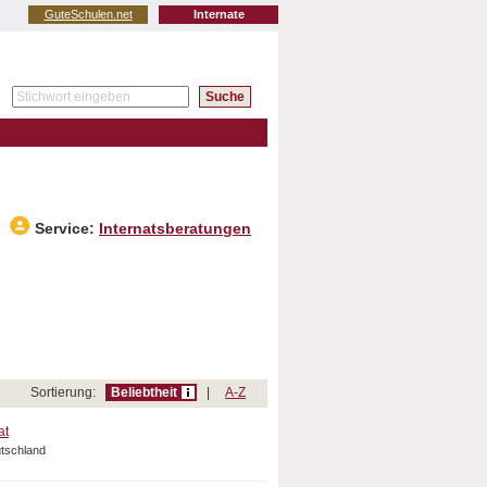
GuteSchulen.net
Internate
Service:
Internatsberatungen
Sortierung:
Beliebtheit
|
A-Z
at
utschland