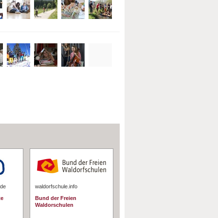
.de
waldorfschule.info
te
Bund der Freien
Waldorschulen