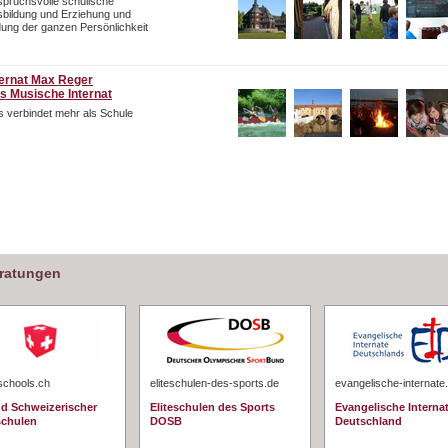
pruchsvolle schulische
bildung und Erziehung und
dung der ganzen Persönlichkeit
ternat Max Reger
s Musische Internat
 verbindet mehr als Schule
eratungen
schools.ch
eliteschulen-des-sports.de
evangelische-internate
d Schweizerischer
Eliteschulen des Sports
Evangelische Interna
schulen
DOSB
Deutschland