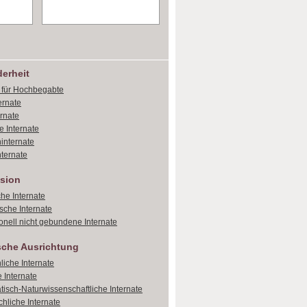
erheit
e für Hochbegabte
ernate
ernate
e Internate
internate
ternate
sion
che Internate
sche Internate
onell nicht gebundene Internate
sche Ausrichtung
liche Internate
 Internate
isch-Naturwissenschaftliche Internate
hliche Internate