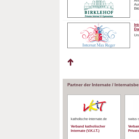
Ans
Aus
Bil
In
Da
Uns
Partner der Internate / Internatsb
katholische-internate.de
swiss-
Verband katholischer
Verban
Internate (V.K.I.T.)
Privat