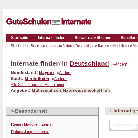
Startseite
Internate finden
Schwerpunktthemen
Schulfor
Sie sind hier:
Startseite
»
Internate finden
»
Deutschland
»
Bayern
»
Mindelheim
» Mat
Internate finden in
Deutschland
»
Ändern
Bundesland:
Bayern
»
Ändern
Stadt:
Mindelheim
»
Ändern
Alle Schulformen in Mindelheim
Angebot:
Mathematisch-Naturwissenschaftlich
1 Internat 
» Besonderheit
Reines Mädcheninternat
Reines Jungeninternat