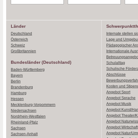
Länder
Schwerpunktt
Deutschland
Internate stellen si
Österreich
Lage und Umgebu
Schweiz
Pädagogischer An
Großbritannien
Internationale Aus
Betreuungsangebo
Bundesländer (Deutschland)
Schulalltag
Schulische Förder
Baden-Württemberg
Abschlüsse
Bayern
Bewerbungsverfah
Berlin
Kosten und Stipen
Brandenburg
Angebot Sport
Hamburg
Angebot Sprache
Hessen
Angebot Musik
Mecklenburg-Vorpommern
Angebot Kunst/Ha
Niedersachsen
Angebot Theater/K
Nordrhein-Westfalen
Angebot Naturwiss
Rheinland-Pfalz
Angebot Wirtschaft
Sachsen
Angebot Natur/Um
Sachsen-Anhalt