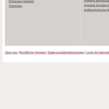
Angebot Berufsori
Schleswig-Holstein
Angebot Soziales
Thüringen
Außerschulische Ak
Über uns
|
Rechtlicher Hinweis
|
Datenschutzbestimmungen
|
Login für Interna