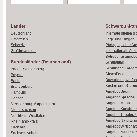
Länder
Schwerpunktt
Deutschland
Internate stellen si
Österreich
Lage und Umgebu
Schweiz
Pädagogischer An
Großbritannien
Internationale Aus
Betreuungsangebo
Bundesländer (Deutschland)
Schulalltag
Schulische Förder
Baden-Württemberg
Abschlüsse
Bayern
Bewerbungsverfah
Berlin
Kosten und Stipen
Brandenburg
Angebot Sport
Hamburg
Angebot Sprache
Hessen
Angebot Musik
Mecklenburg-Vorpommern
Angebot Kunst/Ha
Niedersachsen
Angebot Theater/K
Nordrhein-Westfalen
Angebot Naturwiss
Rheinland-Pfalz
Angebot Wirtschaft
Sachsen
Angebot Natur/Um
Sachsen-Anhalt