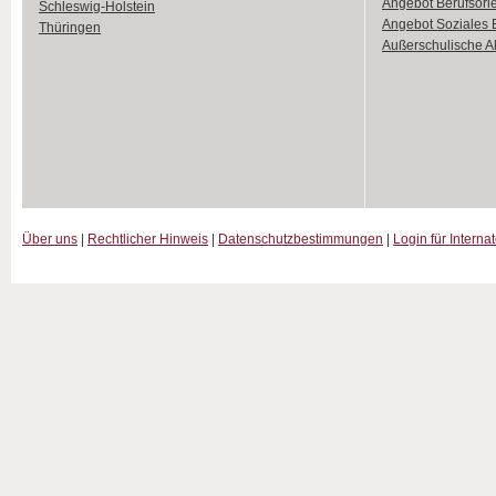
Angebot Berufsori
Schleswig-Holstein
Angebot Soziales
Thüringen
Außerschulische Ak
Über uns
|
Rechtlicher Hinweis
|
Datenschutzbestimmungen
|
Login für Interna