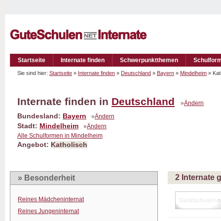
Startseite
Internate finden
Schwerpunktthemen
Schulfor
Sie sind hier:
Startseite
»
Internate finden
»
Deutschland
»
Bayern
»
Mindelheim
» Kat
Internate finden in
Deutschland
»
Ändern
Bundesland:
Bayern
»
Ändern
Stadt:
Mindelheim
»
Ändern
Alle Schulformen in Mindelheim
Angebot:
Katholisch
2 Internate
» Besonderheit
Reines Mädcheninternat
Reines Jungeninternat