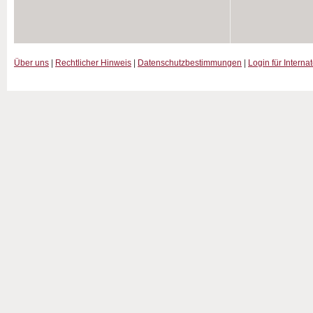
Über uns
|
Rechtlicher Hinweis
|
Datenschutzbestimmungen
|
Login für Interna