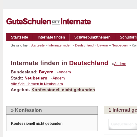
Startseite
Internate finden
Schwerpunktthemen
Schulfor
Sie sind hier:
Startseite
»
Internate finden
»
Deutschland
»
Bayern
»
Neubeuern
» Kon
Internate finden in
Deutschland
»
Ändern
Bundesland:
Bayern
»
Ändern
Stadt:
Neubeuern
»
Ändern
Alle Schulformen in Neubeuern
Angebot:
Konfessionell nicht gebunden
1 Internat 
» Konfession
Konfessionell nicht gebunden