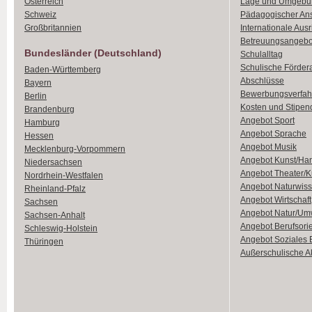
Österreich
Lage und Umgebu
Schweiz
Pädagogischer An
Großbritannien
Internationale Aus
Betreuungsangebo
Bundesländer (Deutschland)
Schulalltag
Schulische Förder
Baden-Württemberg
Abschlüsse
Bayern
Bewerbungsverfah
Berlin
Kosten und Stipen
Brandenburg
Angebot Sport
Hamburg
Angebot Sprache
Hessen
Angebot Musik
Mecklenburg-Vorpommern
Angebot Kunst/Ha
Niedersachsen
Angebot Theater/K
Nordrhein-Westfalen
Angebot Naturwiss
Rheinland-Pfalz
Angebot Wirtschaft
Sachsen
Angebot Natur/Um
Sachsen-Anhalt
Angebot Berufsori
Schleswig-Holstein
Angebot Soziales
Thüringen
Außerschulische Ak