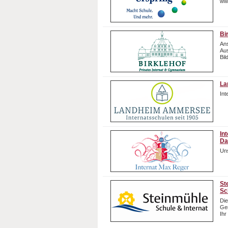
ww
Bi
Ans
Aus
Bil
La
In
In
Da
Uns
St
Sc
Die
Gem
Ihr