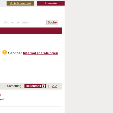
GuteSchulen.net
Internate
Service:
Internatsberatungen
Sortierung:
Beliebtheit
|
A-Z
g
land