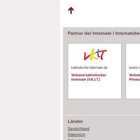
Partner der Internate / Internatsb
katholische-internate.de
swiss-
Verband katholischer
Verban
Internate (V.K.I.T.)
Privat
Länder
Deutschland
Österreich