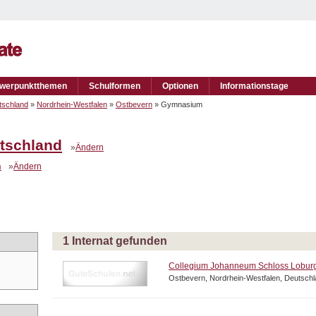
werpunktthemen
Schulformen
Optionen
Informationstage
tschland
»
Nordrhein-Westfalen
»
Ostbevern
» Gymnasium
tschland
»
Ändern
n
»
Ändern
1 Internat gefunden
Collegium Johanneum Schloss Lobur
Ostbevern, Nordrhein-Westfalen, Deutsch