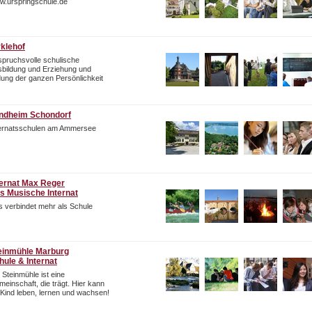
w.urspringschule.de
rklehof
pruchsvolle schulische
bildung und Erziehung und
dung der ganzen Persönlichkeit
ndheim Schondorf
ternatsschulen am Ammersee
ternat Max Reger
s Musische Internat
 verbindet mehr als Schule
einmühle Marburg
hule & Internat
 Steinmühle ist eine
einschaft, die trägt. Hier kann
 Kind leben, lernen und wachsen!