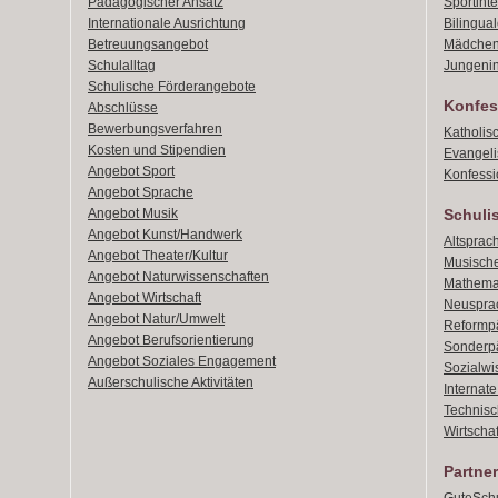
Pädagogischer Ansatz
Sportint
Internationale Ausrichtung
Bilingual
Betreuungsangebot
Mädchen
Schulalltag
Jungenin
Schulische Förderangebote
Konfes
Abschlüsse
Bewerbungsverfahren
Katholis
Kosten und Stipendien
Evangeli
Angebot Sport
Konfessi
Angebot Sprache
Angebot Musik
Schuli
Angebot Kunst/Handwerk
Altsprach
Angebot Theater/Kultur
Musische
Angebot Naturwissenschaften
Mathemat
Angebot Wirtschaft
Neusprac
Angebot Natur/Umwelt
Reformpä
Angebot Berufsorientierung
Sonderpä
Angebot Soziales Engagement
Sozialwi
Außerschulische Aktivitäten
Internat
Technisch
Wirtschaf
Partner