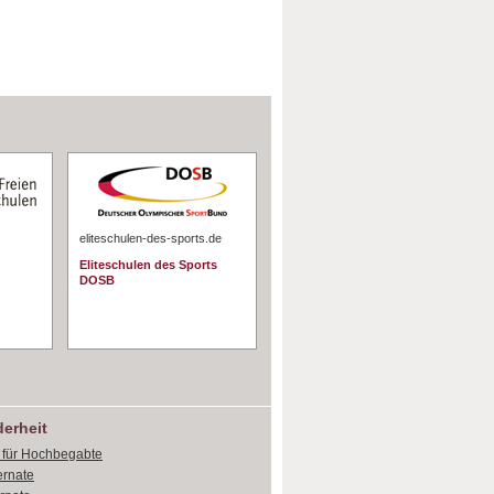
eliteschulen-des-sports.de
Eliteschulen des Sports
DOSB
erheit
e für Hochbegabte
ernate