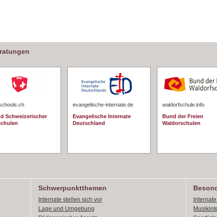
eratungen
schools.ch
evangelische-internate.de
waldorfschule.info
d Schweizerischer
Evangelische Internate
Bund der Freien
schulen
Deutschland
Waldorschulen
Schwerpunktthemen
Besond
Internate stellen sich vor
Internat
Lage und Umgebung
Musikint