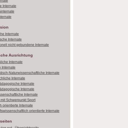
ernate
e Internate
internate
ternate
sion
che Internate
sche Internate
onell nicht gebundene Internate
sche Ausrichtung
liche Internate
 Internate
isch-Naturwissenschaftliche Internate
hliche Internate
dagogische Internate
dagogische Internate
ssenschaftliche Internate
e mit Schwerpunkt Sport
 orientierte Internate
tswissenschaftlich orientierte Internate
seiten