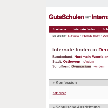
Startseite
Internate finden
Sch
Sie sind hier:
Startseite
»
Internate finden
»
Deu
Internate finden in
Deu
Bundesland:
Nordrhein-Westfale
Stadt:
Ostbevern
»
Ändern
Schulform:
Gymnasium
»
Ändern
» Konfession
Katholisch
» Schulische Ausrichtung