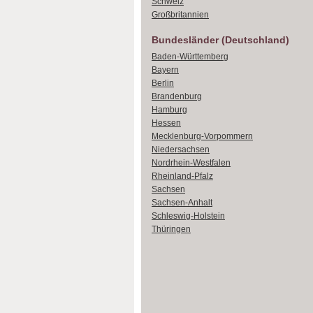
Schweiz
Großbritannien
Bundesländer (Deutschland)
Baden-Württemberg
Bayern
Berlin
Brandenburg
Hamburg
Hessen
Mecklenburg-Vorpommern
Niedersachsen
Nordrhein-Westfalen
Rheinland-Pfalz
Sachsen
Sachsen-Anhalt
Schleswig-Holstein
Thüringen