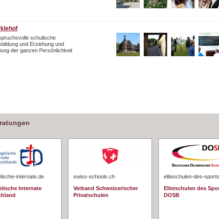
rklehof
pruchsvolle schulische
bildung und Erziehung und
dung der ganzen Persönlichkeit
eratungen
ische-internate.de
swiss-schools.ch
eliteschulen-des-sport
lische Internate
Verband Schweizerischer
Eliteschulen des Spo
chland
Privatschulen
DOSB