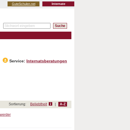
GuteSchulen.net
Internate
Service:
Internatsberatungen
Sortierung:
Beliebtheit
|
A-Z
werder