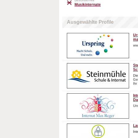
Besonderheit
Musikinternate
Ausgewählte Profile
Ur
ma
ww
St
Sc
Die
Gem
Ihr
In
Da
Uns
La
In