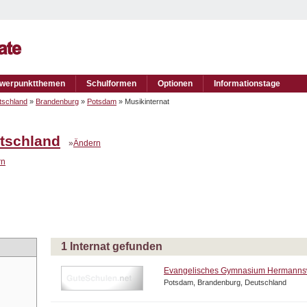
werpunktthemen
Schulformen
Optionen
Informationstage
tschland
»
Brandenburg
»
Potsdam
» Musikinternat
tschland
»
Ändern
rn
1 Internat gefunden
Evangelisches Gymnasium Hermanns
Potsdam, Brandenburg, Deutschland