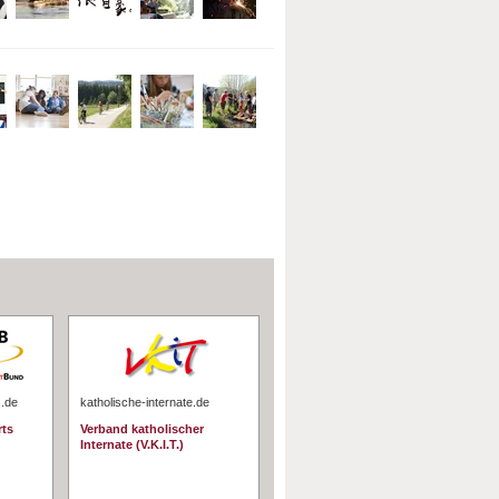
s.de
katholische-internate.de
rts
Verband katholischer
Internate (V.K.I.T.)