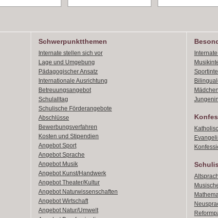
Schwerpunktthemen
Besond
Internate stellen sich vor
Internat
Lage und Umgebung
Musikint
Pädagogischer Ansatz
Sportint
Internationale Ausrichtung
Bilingual
Betreuungsangebot
Mädchen
Schulalltag
Jungenin
Schulische Förderangebote
Konfes
Abschlüsse
Bewerbungsverfahren
Katholis
Kosten und Stipendien
Evangeli
Angebot Sport
Konfessi
Angebot Sprache
Angebot Musik
Schuli
Angebot Kunst/Handwerk
Altsprach
Angebot Theater/Kultur
Musische
Angebot Naturwissenschaften
Mathemat
Angebot Wirtschaft
Neusprac
Angebot Natur/Umwelt
Reformpä