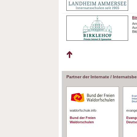
Bi
Ans
Aus
Bil
Partner der Internate / Internatsb
waldorfschule.info
evangel
Bund der Freien
Evange
Waldorschulen
Deuts