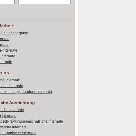
erheit
e für Hochbegabte
ernate
ernate
e Internate
internate
ternate
sion
che Internate
sche Internate
onell nicht gebundene Internate
sche Ausrichtung
liche Internate
 Internate
isch-Naturwissenschaftliche Internate
hliche Internate
dagogische Internate