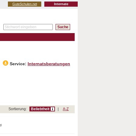
GuteSchulen.net
Internate
Service:
Internatsberatungen
Sortierung:
Beliebtheit
|
A-Z
d