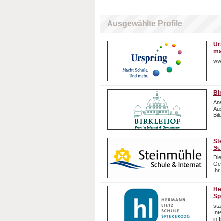
Ausgewählte Profile
Ur
ma
ww
Bi
Ans
Aus
Bil
St
Sc
Die
Gem
Ihr
He
Sp
sta
In
in 