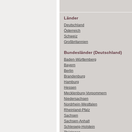
Länder
Deutschland
Österreich
Schweiz
Großbritannien
Bundesländer (Deutschland)
Baden-Württemberg
Bayern
Berlin
Brandenburg
Hamburg
Hessen
Mecklenburg-Vorpommern
Niedersachsen
Nordrhein-Westfalen
Rheinland-Pfalz
Sachsen
Sachsen-Anhalt
Schleswig-Holstein