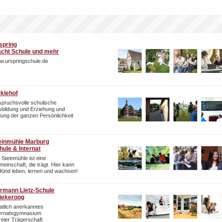
spring
cht Schule und mehr
w.urspringschule.de
rklehof
pruchsvolle schulische
bildung und Erziehung und
dung der ganzen Persönlichkeit
einmühle Marburg
hule & Internat
 Steinmühle ist eine
einschaft, die trägt. Hier kann
 Kind leben, lernen und wachsen!
rmann Lietz-Schule
iekeroog
atlich anerkanntes
ternatsgymnasium
freier Trägerschaft