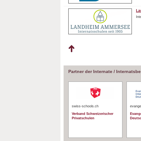
La
In
Partner der Internate / Internatsb
swiss-schools.ch
evangel
Verband Schweizerischer
Evange
Privatschulen
Deuts