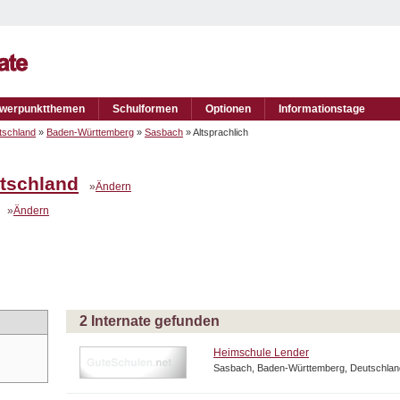
werpunktthemen
Schulformen
Optionen
Informationstage
tschland
»
Baden-Württemberg
»
Sasbach
» Altsprachlich
tschland
»
Ändern
»
Ändern
2 Internate gefunden
Heimschule Lender
Sasbach, Baden-Württemberg, Deutschlan