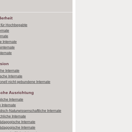
erheit
e für Hochbegabte
ernate
ernate
e Internate
internate
ternate
sion
che Internate
sche Internate
onell nicht gebundene Internate
sche Ausrichtung
liche Internate
 Internate
isch-Naturwissenschaftliche Internate
hliche Internate
dagogische Internate
dagogische Internate