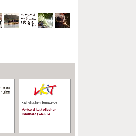
katholische-internate.de
Verband katholischer
Internate (V.K.I.T.)