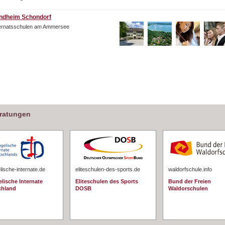
ndheim Schondorf
ternatsschulen am Ammersee
eratungen
ische-internate.de
eliteschulen-des-sports.de
waldorfschule.info
lische Internate
Eliteschulen des Sports
Bund der Freien
chland
DOSB
Waldorschulen