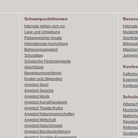
Schwerpunktthemen
Besond
Internate stellen sich vor
Internat
Lage und Umgebung
Musikint
Pädagogischer Ansatz
Sportint
Internationale Ausrichtung
Bilingual
Betreuungsangebot
Mädchen
Schulalltag
Jungenin
Schulische Förderangebote
Konfes
Abschlüsse
Bewerbungsverfahren
Katholis
Kosten und Stipendien
Evangeli
Angebot Sport
Konfessi
Angebot Sprache
Angebot Musik
Schuli
Angebot Kunst/Handwerk
Altsprach
Angebot Theater/Kultur
Musische
Angebot Naturwissenschaften
Mathemat
Angebot Wirtschaft
Neusprac
Angebot Natur/Umwelt
Reformpä
Angebot Berufsorientierung
Sonderpä
Angebot Soziales Engagement