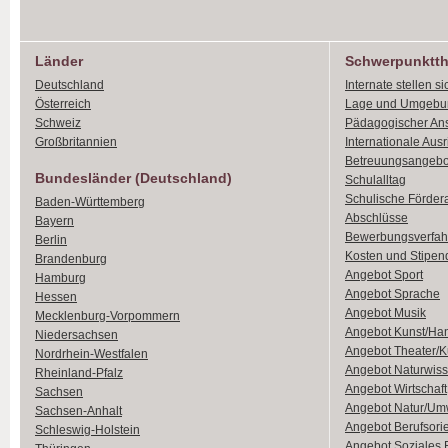
Länder
Schwerpunktt
Deutschland
Internate stellen si
Österreich
Lage und Umgebu
Schweiz
Pädagogischer An
Großbritannien
Internationale Aus
Betreuungsangebo
Bundesländer (Deutschland)
Schulalltag
Schulische Förder
Baden-Württemberg
Abschlüsse
Bayern
Bewerbungsverfah
Berlin
Kosten und Stipen
Brandenburg
Angebot Sport
Hamburg
Angebot Sprache
Hessen
Angebot Musik
Mecklenburg-Vorpommern
Angebot Kunst/Ha
Niedersachsen
Angebot Theater/K
Nordrhein-Westfalen
Angebot Naturwiss
Rheinland-Pfalz
Angebot Wirtschaft
Sachsen
Angebot Natur/Um
Sachsen-Anhalt
Angebot Berufsori
Schleswig-Holstein
Angebot Soziales