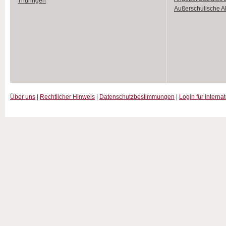
Thüringen
Außerschulische Ak
Über uns
|
Rechtlicher Hinweis
|
Datenschutzbestimmungen
|
Login für Interna