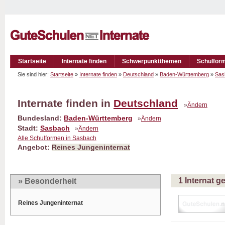
Startseite
Internate finden
Schwerpunktthemen
Schulfor
Sie sind hier:
Startseite
»
Internate finden
»
Deutschland
»
Baden-Württemberg
»
Sas
Internate finden in
Deutschland
»
Ändern
Bundesland:
Baden-Württemberg
»
Ändern
Stadt:
Sasbach
»
Ändern
Alle Schulformen in Sasbach
Angebot:
Reines Jungeninternat
1 Internat 
» Besonderheit
Reines Jungeninternat