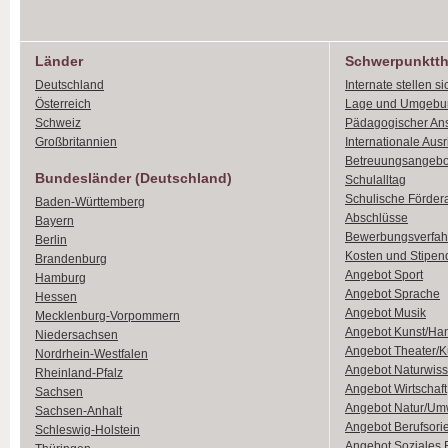
Länder
Schwerpunktt
Deutschland
Internate stellen si
Österreich
Lage und Umgebu
Schweiz
Pädagogischer An
Großbritannien
Internationale Aus
Betreuungsangebo
Bundesländer (Deutschland)
Schulalltag
Schulische Förder
Baden-Württemberg
Abschlüsse
Bayern
Bewerbungsverfah
Berlin
Kosten und Stipen
Brandenburg
Angebot Sport
Hamburg
Angebot Sprache
Hessen
Angebot Musik
Mecklenburg-Vorpommern
Angebot Kunst/Ha
Niedersachsen
Angebot Theater/K
Nordrhein-Westfalen
Angebot Naturwiss
Rheinland-Pfalz
Angebot Wirtschaft
Sachsen
Angebot Natur/Um
Sachsen-Anhalt
Angebot Berufsori
Schleswig-Holstein
Angebot Soziales