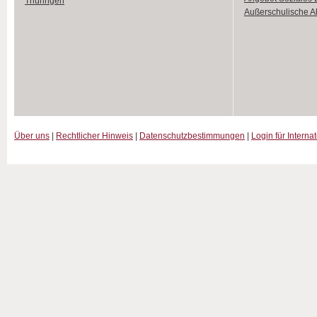
Thüringen
Außerschulische Ak
Über uns
|
Rechtlicher Hinweis
|
Datenschutzbestimmungen
|
Login für Interna