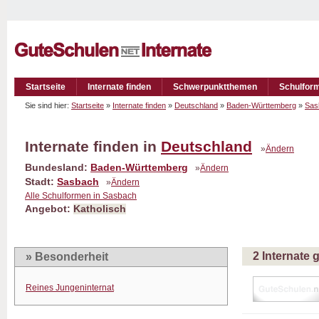
Startseite
Internate finden
Schwerpunktthemen
Schulfor
Sie sind hier:
Startseite
»
Internate finden
»
Deutschland
»
Baden-Württemberg
»
Sas
Internate finden in
Deutschland
»
Ändern
Bundesland:
Baden-Württemberg
»
Ändern
Stadt:
Sasbach
»
Ändern
Alle Schulformen in Sasbach
Angebot:
Katholisch
2 Internate
» Besonderheit
Reines Jungeninternat