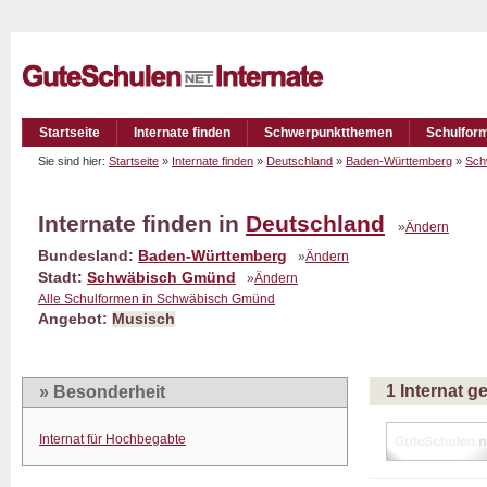
Startseite
Internate finden
Schwerpunktthemen
Schulfor
Sie sind hier:
Startseite
»
Internate finden
»
Deutschland
»
Baden-Württemberg
»
Sch
Internate finden in
Deutschland
»
Ändern
Bundesland:
Baden-Württemberg
»
Ändern
Stadt:
Schwäbisch Gmünd
»
Ändern
Alle Schulformen in Schwäbisch Gmünd
Angebot:
Musisch
1 Internat 
» Besonderheit
Internat für Hochbegabte