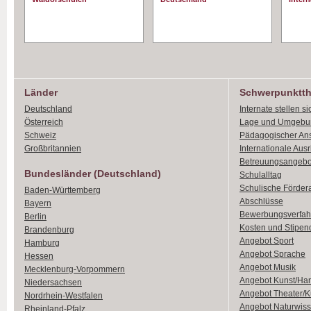
Länder
Schwerpunktt
Deutschland
Internate stellen si
Österreich
Lage und Umgebu
Schweiz
Pädagogischer An
Großbritannien
Internationale Aus
Betreuungsangebo
Bundesländer (Deutschland)
Schulalltag
Schulische Förder
Baden-Württemberg
Abschlüsse
Bayern
Bewerbungsverfah
Berlin
Kosten und Stipen
Brandenburg
Angebot Sport
Hamburg
Angebot Sprache
Hessen
Angebot Musik
Mecklenburg-Vorpommern
Angebot Kunst/Ha
Niedersachsen
Angebot Theater/K
Nordrhein-Westfalen
Angebot Naturwiss
Rheinland-Pfalz