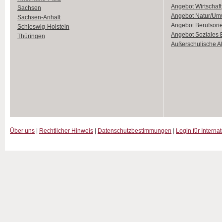
Angebot Wirtschaft
Sachsen
Angebot Natur/Um
Sachsen-Anhalt
Angebot Berufsori
Schleswig-Holstein
Angebot Soziales
Thüringen
Außerschulische Ak
Über uns
|
Rechtlicher Hinweis
|
Datenschutzbestimmungen
|
Login für Interna