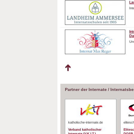
La
In
In
Da
Uns
Partner der Internate / Internatsb
katholische-internate.de
elitesc
Verband katholischer
Elites
Internate (V.K.I.T.)
DOSB