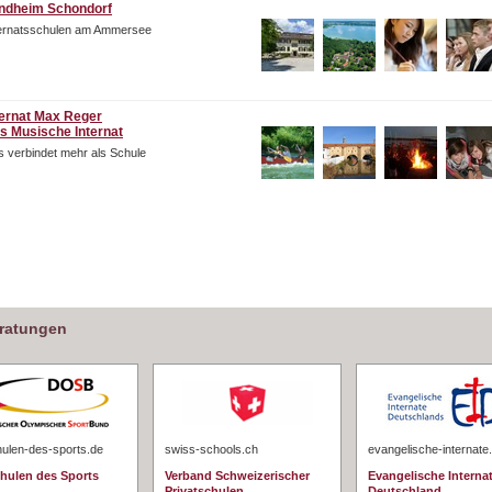
ndheim Schondorf
ternatsschulen am Ammersee
ternat Max Reger
s Musische Internat
 verbindet mehr als Schule
eratungen
hulen-des-sports.de
swiss-schools.ch
evangelische-internate
chulen des Sports
Verband Schweizerischer
Evangelische Interna
Privatschulen
Deutschland