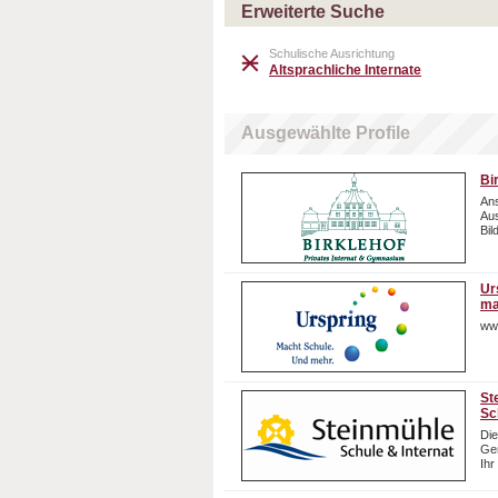
Erweiterte Suche
Schulische Ausrichtung
Altsprachliche Internate
Ausgewählte Profile
Bi
Ans
Aus
Bil
Ur
ma
ww
St
Sc
Die
Gem
Ihr