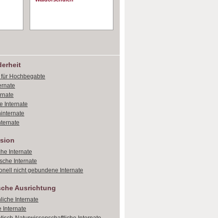
erheit
e für Hochbegabte
ernate
ernate
e Internate
internate
ternate
sion
che Internate
sche Internate
onell nicht gebundene Internate
sche Ausrichtung
liche Internate
 Internate