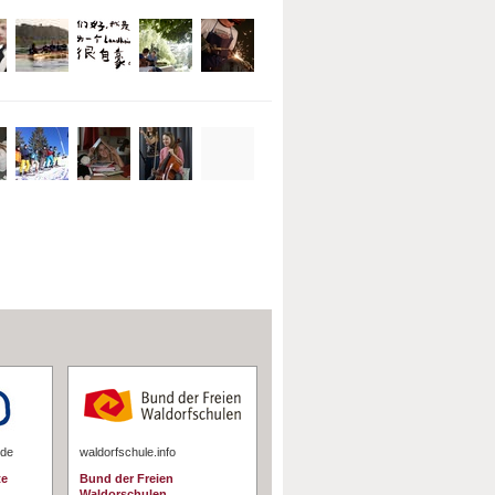
.de
waldorfschule.info
te
Bund der Freien
Waldorschulen