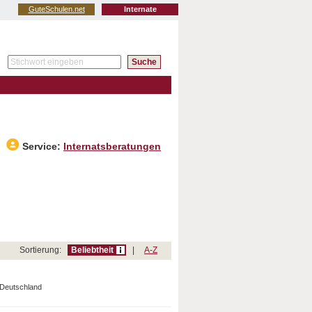
GuteSchulen.net
Internate
Service:
Internatsberatungen
Sortierung:
Beliebtheit
|
A-Z
Deutschland