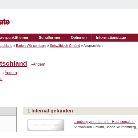
werpunktthemen
Schulformen
Optionen
Informationstage
tschland
»
Baden-Württemberg
»
Schwäbisch Gmünd
» Altsprachlich
tschland
»
Ändern
»
Ändern
rn
1 Internat gefunden
Landesgymnasium für Hochbegabte
Schwäbisch Gmünd, Baden-Württemberg, 