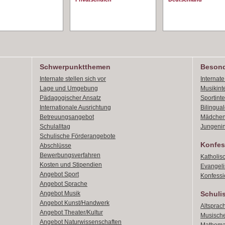
Schwerpunktthemen
Besond
Internate stellen sich vor
Internat
Lage und Umgebung
Musikint
Pädagogischer Ansatz
Sportint
Internationale Ausrichtung
Bilingual
Betreuungsangebot
Mädchen
Schulalltag
Jungenin
Schulische Förderangebote
Konfes
Abschlüsse
Bewerbungsverfahren
Katholis
Kosten und Stipendien
Evangeli
Angebot Sport
Konfessi
Angebot Sprache
Angebot Musik
Schuli
Angebot Kunst/Handwerk
Altsprach
Angebot Theater/Kultur
Musische
Angebot Naturwissenschaften