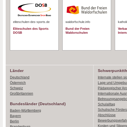
eliteschulen-des-sports.de
waldorfschule.info
kathol
Eliteschulen des Sports
Bund der Freien
Verba
DOSB
Waldorschulen
Intern
Länder
Schwerpunktt
Deutschland
Internate stellen si
Österreich
Lage und Umgebu
Schweiz
Pädagogischer An
Großbritannien
Internationale Aus
Betreuungsangebo
Bundesländer (Deutschland)
Schulalltag
Schulische Förder
Baden-Württemberg
Abschlüsse
Bayern
Bewerbungsverfah
Berlin
Kosten und Stipen
Brandenburg