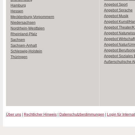
Angebot Sport
Hamburg
Angebot Sprache
Hessen
Angebot Musik
Mecklenburg-Vorpommern
Angebot Kunst/Ha
Niedersachsen
Angebot Theater/K
Nordrhein-Westfalen
Angebot Naturwiss
Rheinland-Pfalz
Angebot Wirtschaft
Sachsen
Angebot Natur/Um
Sachsen-Anhalt
Angebot Berufsori
Schleswig-Holstein
Angebot Soziales
Thüringen
Außerschulische Ak
Über uns
|
Rechtlicher Hinweis
|
Datenschutzbestimmungen
|
Login für Interna