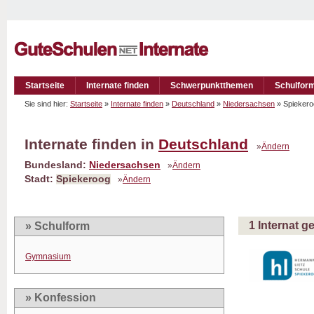
Startseite
Internate finden
Schwerpunktthemen
Schulfor
Sie sind hier:
Startseite
»
Internate finden
»
Deutschland
»
Niedersachsen
» Spieker
Internate finden in
Deutschland
»
Ändern
Bundesland:
Niedersachsen
»
Ändern
Stadt:
Spiekeroog
»
Ändern
1 Internat 
» Schulform
Gymnasium
» Konfession