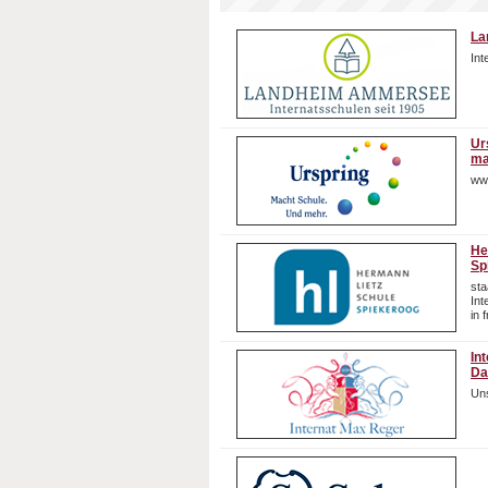
La
In
Ur
ma
ww
He
Sp
sta
In
in 
In
Da
Uns