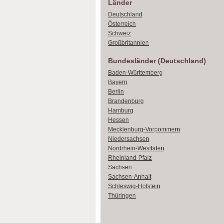
Länder
Deutschland
Österreich
Schweiz
Großbritannien
Bundesländer (Deutschland)
Baden-Württemberg
Bayern
Berlin
Brandenburg
Hamburg
Hessen
Mecklenburg-Vorpommern
Niedersachsen
Nordrhein-Westfalen
Rheinland-Pfalz
Sachsen
Sachsen-Anhalt
Schleswig-Holstein
Thüringen