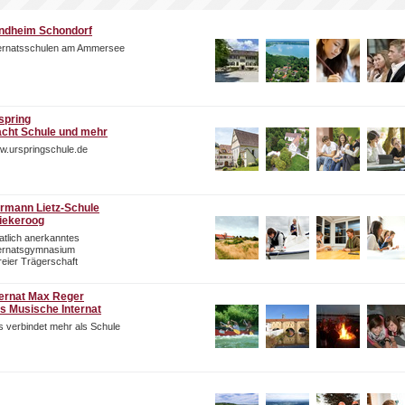
ndheim Schondorf
ternatsschulen am Ammersee
spring
cht Schule und mehr
w.urspringschule.de
rmann Lietz-Schule
iekeroog
atlich anerkanntes
ternatsgymnasium
freier Trägerschaft
ternat Max Reger
s Musische Internat
 verbindet mehr als Schule