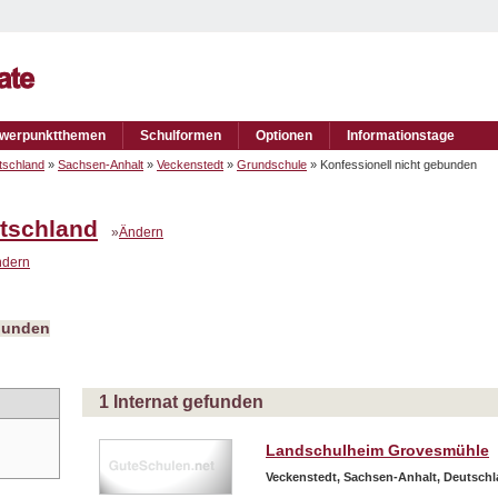
werpunktthemen
Schulformen
Optionen
Informationstage
tschland
»
Sachsen-Anhalt
»
Veckenstedt
»
Grundschule
» Konfessionell nicht gebunden
tschland
»
Ändern
ndern
ebunden
1 Internat gefunden
Landschulheim Grovesmühle
Veckenstedt, Sachsen-Anhalt, Deutsch