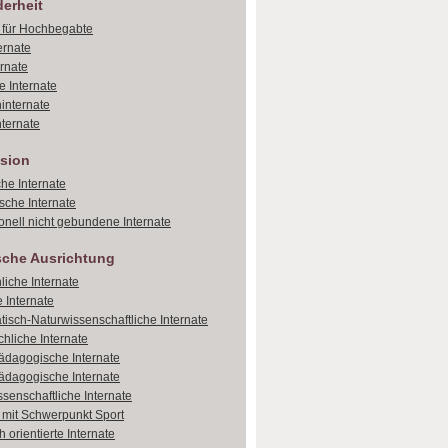
erheit
e für Hochbegabte
ernate
ernate
e Internate
internate
ternate
sion
che Internate
sche Internate
onell nicht gebundene Internate
sche Ausrichtung
liche Internate
 Internate
isch-Naturwissenschaftliche Internate
hliche Internate
dagogische Internate
dagogische Internate
ssenschaftliche Internate
e mit Schwerpunkt Sport
 orientierte Internate