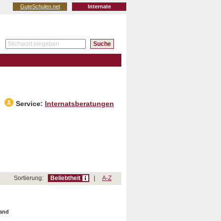
GuteSchulen.net
Internate
Service:
Internatsberatungen
Sortierung:
Beliebtheit
|
A-Z
land