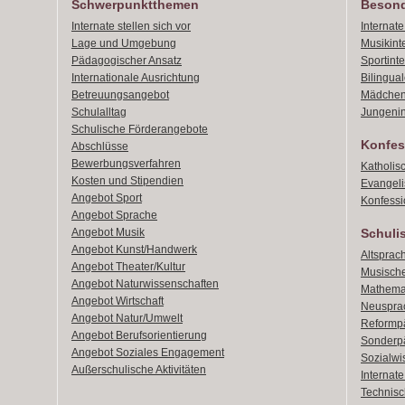
Schwerpunktthemen
Besond
Internate stellen sich vor
Internat
Lage und Umgebung
Musikint
Pädagogischer Ansatz
Sportint
Internationale Ausrichtung
Bilingual
Betreuungsangebot
Mädchen
Schulalltag
Jungenin
Schulische Förderangebote
Konfes
Abschlüsse
Bewerbungsverfahren
Katholis
Kosten und Stipendien
Evangeli
Angebot Sport
Konfessi
Angebot Sprache
Angebot Musik
Schuli
Angebot Kunst/Handwerk
Altsprach
Angebot Theater/Kultur
Musische
Angebot Naturwissenschaften
Mathemat
Angebot Wirtschaft
Neusprac
Angebot Natur/Umwelt
Reformpä
Angebot Berufsorientierung
Sonderpä
Angebot Soziales Engagement
Sozialwi
Außerschulische Aktivitäten
Internat
Technisch