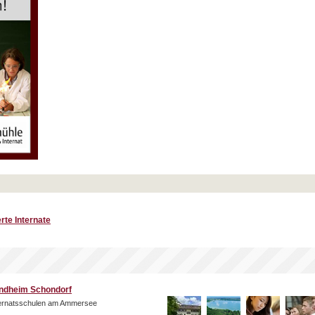
rte Internate
ndheim Schondorf
ternatsschulen am Ammersee