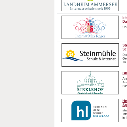
In
Da
Uns
St
Sc
Die
Gem
Ihr
Bi
Ans
Aus
Bil
He
Sp
sta
In
in 