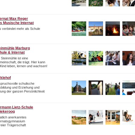
ternat Max Reger
s Musische Internat
 verbindet mehr als Schule
einmühle Marburg
hule & Internat
 Steinmühle ist eine
einschaft, die trägt. Hier kann
 Kind leben, lernen und wachsen!
rklehof
pruchsvolle schulische
bildung und Erziehung und
dung der ganzen Persönlichkeit
rmann Lietz-Schule
iekeroog
atlich anerkanntes
ternatsgymnasium
freier Trägerschaft