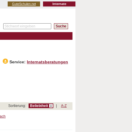
GuteSchulen.net
Internate
Service:
Internatsberatungen
Sortierung:
Beliebtheit
|
A-Z
bach