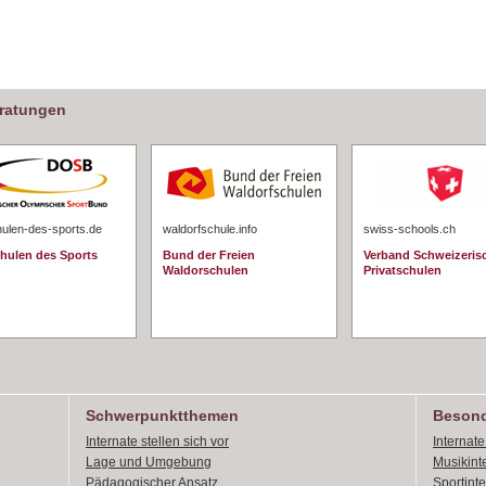
eratungen
hulen-des-sports.de
waldorfschule.info
swiss-schools.ch
chulen des Sports
Bund der Freien
Verband Schweizeris
Waldorschulen
Privatschulen
Schwerpunktthemen
Besond
Internate stellen sich vor
Internat
Lage und Umgebung
Musikint
Pädagogischer Ansatz
Sportint