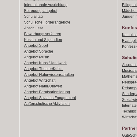
Internationale Ausrichtung
Bilingual
Betreuungsangebot
Mädchen
Schulalltag
Jungenin
Schulische Förderangebote
Konfes
Abschlüsse
Bewerbungsverfahren
Katholis
Kosten und Stipendien
Evangeli
Angebot Sport
Konfessi
Angebot Sprache
Angebot Musik
Schuli
Angebot Kunst/Handwerk
Altsprach
Angebot Theater/Kultur
Musische
Angebot Naturwissenschaften
Mathemat
Angebot Wirtschaft
Neusprac
Angebot Natur/Umwelt
Reformpä
Angebot Berufsorientierung
Sonderpä
Angebot Soziales Engagement
Sozialwi
Außerschulische Aktivitäten
Internat
Technisch
Wirtschaf
Partner
GuteSchu