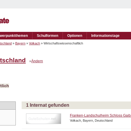
werpunktthemen
Schulformen
Optionen
Informationstage
tschland
»
Bayern
»
Volkach
» Wirtschaftswissenschaftlich
tschland
»
Ändern
tlich
1 Internat gefunden
Franken-Landschulheim Schloss Gai
Volkach, Bayern, Deutschland