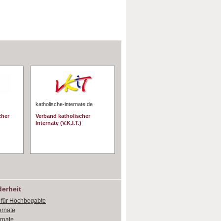
katholische-internate.de
cher
Verband katholischer
Internate (V.K.I.T.)
erheit
e für Hochbegabte
ernate
ernate