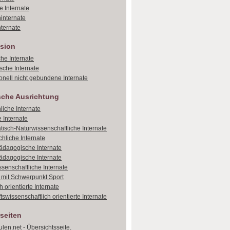
e Internate
internate
ternate
sion
che Internate
sche Internate
onell nicht gebundene Internate
sche Ausrichtung
liche Internate
 Internate
isch-Naturwissenschaftliche Internate
hliche Internate
dagogische Internate
dagogische Internate
ssenschaftliche Internate
e mit Schwerpunkt Sport
 orientierte Internate
tswissenschaftlich orientierte Internate
seiten
len.net - Übersichtsseite.