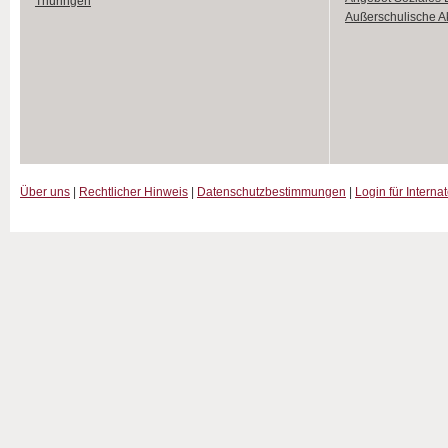
Thüringen
Außerschulische Ak
Über uns
|
Rechtlicher Hinweis
|
Datenschutzbestimmungen
|
Login für Interna