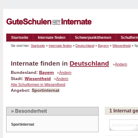
Startseite
Internate finden
Schwerpunktthemen
Schulfor
Sie sind hier:
Startseite
»
Internate finden
»
Deutschland
»
Bayern
»
Wiesentheid
» Sp
Internate finden in
Deutschland
»
Ändern
Bundesland:
Bayern
»
Ändern
Stadt:
Wiesentheid
»
Ändern
Alle Schulformen in Wiesentheid
Angebot:
Sportinternat
1 Internat 
» Besonderheit
Sportinternat