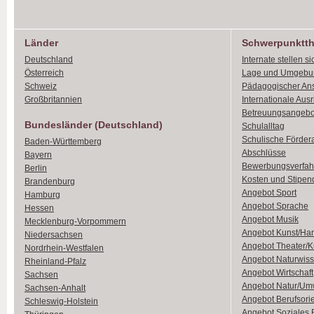
Länder
Schwerpunktt
Deutschland
Internate stellen si
Österreich
Lage und Umgebu
Schweiz
Pädagogischer An
Großbritannien
Internationale Aus
Betreuungsangebo
Bundesländer (Deutschland)
Schulalltag
Schulische Förder
Baden-Württemberg
Abschlüsse
Bayern
Bewerbungsverfah
Berlin
Kosten und Stipen
Brandenburg
Angebot Sport
Hamburg
Angebot Sprache
Hessen
Angebot Musik
Mecklenburg-Vorpommern
Angebot Kunst/Ha
Niedersachsen
Angebot Theater/K
Nordrhein-Westfalen
Angebot Naturwiss
Rheinland-Pfalz
Angebot Wirtschaft
Sachsen
Angebot Natur/Um
Sachsen-Anhalt
Angebot Berufsori
Schleswig-Holstein
Angebot Soziales