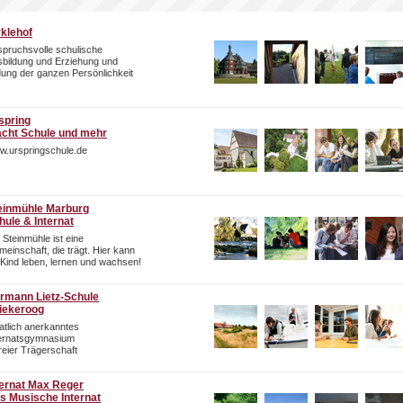
rklehof
pruchsvolle schulische
bildung und Erziehung und
dung der ganzen Persönlichkeit
spring
cht Schule und mehr
w.urspringschule.de
einmühle Marburg
hule & Internat
 Steinmühle ist eine
einschaft, die trägt. Hier kann
 Kind leben, lernen und wachsen!
rmann Lietz-Schule
iekeroog
atlich anerkanntes
ternatsgymnasium
freier Trägerschaft
ternat Max Reger
s Musische Internat