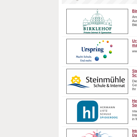
Bi
Ans
Aus
Bil
Ur
ma
ww
St
Sc
Die
Gem
Ihr
He
Sp
sta
In
in 
In
Da