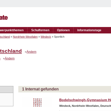
werpunktthemen
Schulformen
Optionen
Informationstage
tschland
»
Nordrhein-Westfalen
»
Windeck
» Sportlich
tschland
»
Ändern
n
»
Ändern
1 Internat gefunden
Bodelschwingh-Gymnasium H
Windeck, Nordrhein-Westfalen, Deutsc