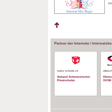
Uns
Partner der Internate / Internatsb
swiss-schools.ch
elitesc
Verband Schweizerischer
Elites
Privatschulen
DOSB