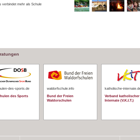
 verbindet mehr als Schule
eratungen
hulen-des-sports.de
waldorfschule.info
katholische-internate.d
chulen des Sports
Bund der Freien
Verband katholischer
Waldorschulen
Internate (V.K.I.T.)