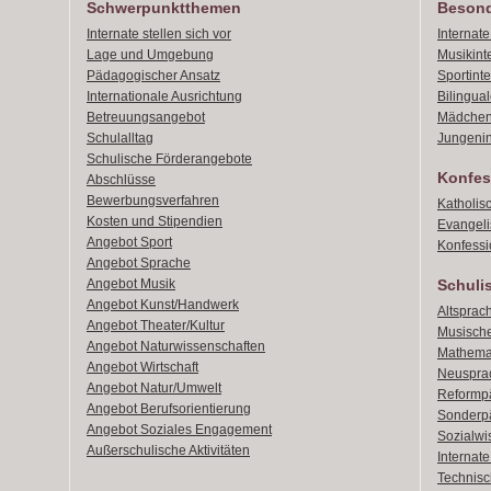
Schwerpunktthemen
Besond
Internate stellen sich vor
Internat
Lage und Umgebung
Musikint
Pädagogischer Ansatz
Sportint
Internationale Ausrichtung
Bilingual
Betreuungsangebot
Mädchen
Schulalltag
Jungenin
Schulische Förderangebote
Konfes
Abschlüsse
Bewerbungsverfahren
Katholis
Kosten und Stipendien
Evangeli
Angebot Sport
Konfessi
Angebot Sprache
Angebot Musik
Schuli
Angebot Kunst/Handwerk
Altsprach
Angebot Theater/Kultur
Musische
Angebot Naturwissenschaften
Mathemat
Angebot Wirtschaft
Neusprac
Angebot Natur/Umwelt
Reformpä
Angebot Berufsorientierung
Sonderpä
Angebot Soziales Engagement
Sozialwi
Außerschulische Aktivitäten
Internat
Technisch