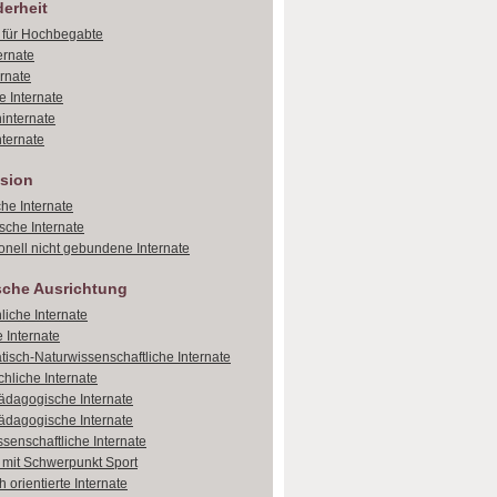
erheit
e für Hochbegabte
ernate
ernate
e Internate
internate
ternate
sion
che Internate
sche Internate
onell nicht gebundene Internate
sche Ausrichtung
liche Internate
 Internate
isch-Naturwissenschaftliche Internate
hliche Internate
dagogische Internate
dagogische Internate
ssenschaftliche Internate
e mit Schwerpunkt Sport
 orientierte Internate