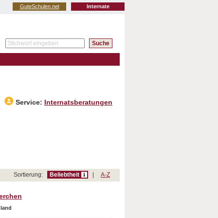
GuteSchulen.net
Internate
Service:
Internatsberatungen
Sortierung:
Beliebtheit
|
A-Z
erchen
hland