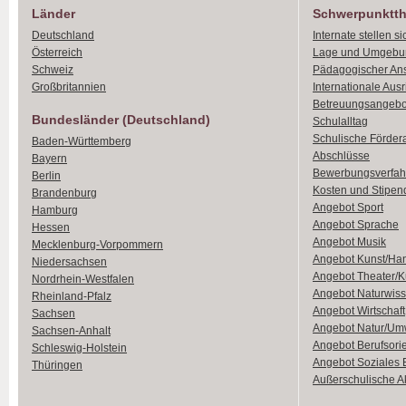
Länder
Schwerpunktt
Deutschland
Internate stellen si
Österreich
Lage und Umgebu
Schweiz
Pädagogischer An
Großbritannien
Internationale Aus
Betreuungsangebo
Bundesländer (Deutschland)
Schulalltag
Schulische Förder
Baden-Württemberg
Abschlüsse
Bayern
Bewerbungsverfah
Berlin
Kosten und Stipen
Brandenburg
Angebot Sport
Hamburg
Angebot Sprache
Hessen
Angebot Musik
Mecklenburg-Vorpommern
Angebot Kunst/Ha
Niedersachsen
Angebot Theater/K
Nordrhein-Westfalen
Angebot Naturwiss
Rheinland-Pfalz
Angebot Wirtschaft
Sachsen
Angebot Natur/Um
Sachsen-Anhalt
Angebot Berufsori
Schleswig-Holstein
Angebot Soziales
Thüringen
Außerschulische Ak