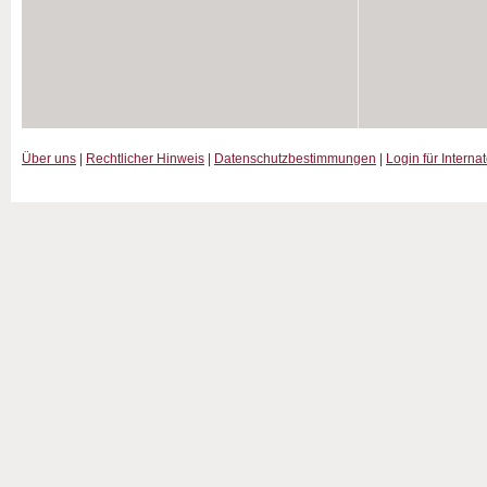
Über uns
|
Rechtlicher Hinweis
|
Datenschutzbestimmungen
|
Login für Interna