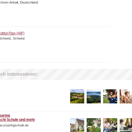
chsen-Anhalt, Deutschland
titut Ftan (HIF)
Schweiz, Schweiz
ch interessieren:
spring
cht Schule und mehr
w.urspringschule.de