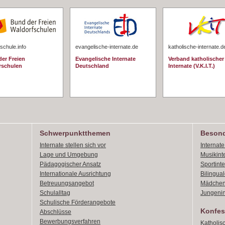
schule.info
evangelische-internate.de
katholische-internate.d
er Freien
Evangelische Internate
Verband katholischer
rschulen
Deutschland
Internate (V.K.I.T.)
Schwerpunktthemen
Besond
Internate stellen sich vor
Internat
Lage und Umgebung
Musikint
Pädagogischer Ansatz
Sportint
Internationale Ausrichtung
Bilingual
Betreuungsangebot
Mädchen
Schulalltag
Jungenin
Schulische Förderangebote
Konfes
Abschlüsse
Bewerbungsverfahren
Katholis