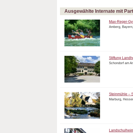
Ausgewählte Internate mit Part
Max-Reger-G
Amberg, Bayern
Stiftung Land
Schondorf am A
Steinmühle – S
Marburg, Hesse
Landschulhei