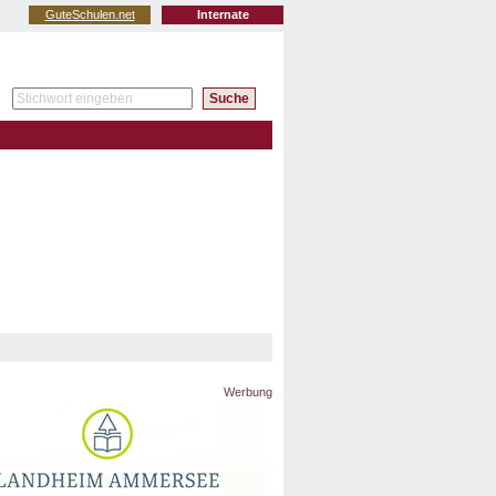
GuteSchulen.net
Internate
Werbung