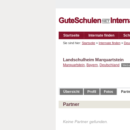
Startseite
Internate finden
Sch
Sie sind hier:
Startseite
»
Internate finden
»
Deu
Landschulheim Marquartstein
Marquartstein
,
Bayern
,
Deutschland
Webs
Übersicht
Profil
Fotos
Partn
Partner
Keine Partner gefunden.