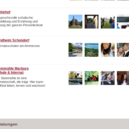
rklehof
pruchsvolle schulische
bildung und Erziehung und
dung der ganzen Persönlichkeit
ndheim Schondorf
ternatsschulen am Ammersee
einmühle Marburg
hule & Internat
 Steinmühle ist eine
einschaft, die trägt. Hier kann
 Kind leben, lernen und wachsen!
eratungen