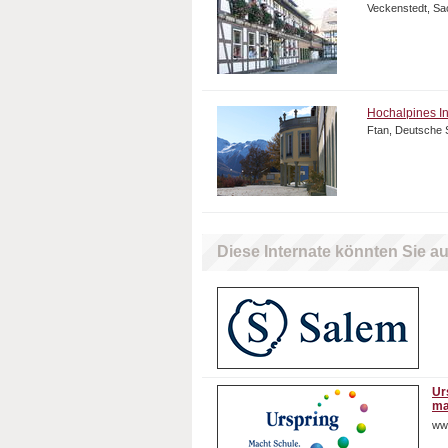
Veckenstedt, Sa
Hochalpines Ins
Ftan, Deutsche 
Diese Internate könnten Sie au
Ur
ma
ww