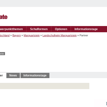
werpunktthemen
Schulformen
Optionen
Informationstage
tschland
»
Bayern
»
Marquartstein
»
Landschulheim Marquartstein
» Partner
eite
er
News
Informationstage