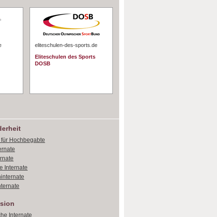
e
eliteschulen-des-sports.de
Eliteschulen des Sports
DOSB
erheit
e für Hochbegabte
ernate
ernate
e Internate
internate
ternate
sion
che Internate