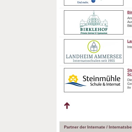
Bi
Ans
Aus
Bil
La
In
St
Sc
Die
Gem
Ihr
Partner der Internate / Internatsb