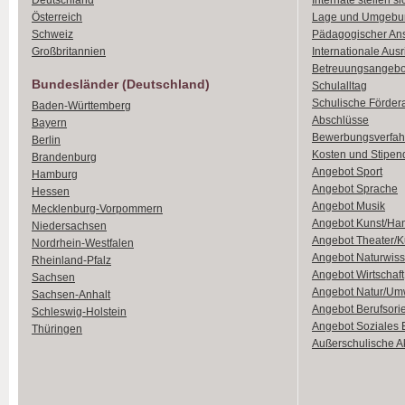
Deutschland
Internate stellen si
Österreich
Lage und Umgebu
Schweiz
Pädagogischer An
Großbritannien
Internationale Aus
Betreuungsangebo
Bundesländer (Deutschland)
Schulalltag
Schulische Förder
Baden-Württemberg
Abschlüsse
Bayern
Bewerbungsverfah
Berlin
Kosten und Stipen
Brandenburg
Angebot Sport
Hamburg
Angebot Sprache
Hessen
Angebot Musik
Mecklenburg-Vorpommern
Angebot Kunst/Ha
Niedersachsen
Angebot Theater/K
Nordrhein-Westfalen
Angebot Naturwiss
Rheinland-Pfalz
Angebot Wirtschaft
Sachsen
Angebot Natur/Um
Sachsen-Anhalt
Angebot Berufsori
Schleswig-Holstein
Angebot Soziales
Thüringen
Außerschulische Ak