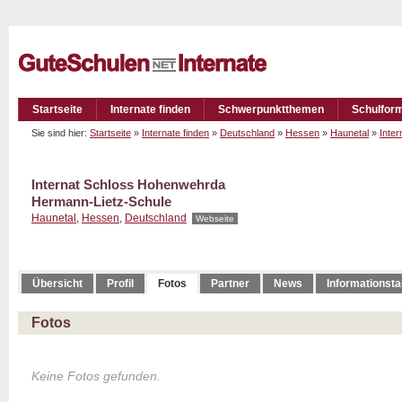
Startseite
Internate finden
Schwerpunktthemen
Schulfor
Sie sind hier:
Startseite
»
Internate finden
»
Deutschland
»
Hessen
»
Haunetal
»
Inte
Internat Schloss Hohenwehrda
Hermann-Lietz-Schule
Haunetal
,
Hessen
,
Deutschland
Webseite
Übersicht
Profil
Fotos
Partner
News
Informationst
Fotos
Keine Fotos gefunden.