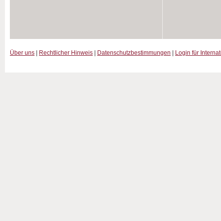
Über uns
|
Rechtlicher Hinweis
|
Datenschutzbestimmungen
|
Login für Interna