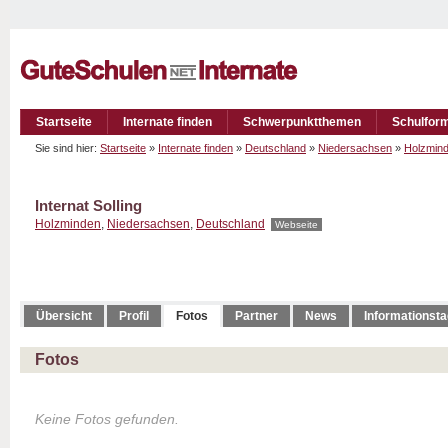
Startseite
Internate finden
Schwerpunktthemen
Schulfor
Sie sind hier:
Startseite
»
Internate finden
»
Deutschland
»
Niedersachsen
»
Holzmin
Internat Solling
Holzminden
,
Niedersachsen
,
Deutschland
Webseite
Übersicht
Profil
Fotos
Partner
News
Informationst
Fotos
Keine Fotos gefunden.