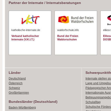
Partner der Internate / Internatsberatungen
katholische-internate.de
waldorfschule.info
elites
Verband katholischer
Bund der Freien
Elite
Internate (V.K.I.T.)
Waldorschulen
DOSB
Länder
Schwerpunktt
Deutschland
Internate stellen si
Österreich
Lage und Umgebu
Schweiz
Pädagogischer An
Großbritannien
Internationale Aus
Betreuungsangebo
Bundesländer (Deutschland)
Schulalltag
Schulische Förder
Baden-Württemberg