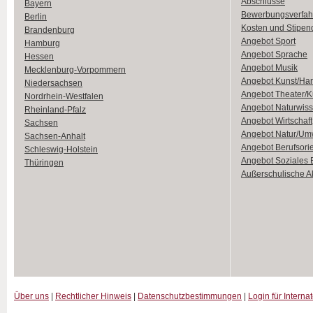
Abschlüsse
Bayern
Bewerbungsverfah
Berlin
Kosten und Stipen
Brandenburg
Angebot Sport
Hamburg
Angebot Sprache
Hessen
Angebot Musik
Mecklenburg-Vorpommern
Angebot Kunst/Ha
Niedersachsen
Angebot Theater/K
Nordrhein-Westfalen
Angebot Naturwiss
Rheinland-Pfalz
Angebot Wirtschaft
Sachsen
Angebot Natur/Um
Sachsen-Anhalt
Angebot Berufsori
Schleswig-Holstein
Angebot Soziales
Thüringen
Außerschulische Ak
Über uns
|
Rechtlicher Hinweis
|
Datenschutzbestimmungen
|
Login für Interna