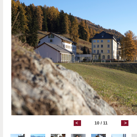
<
10 / 11
>