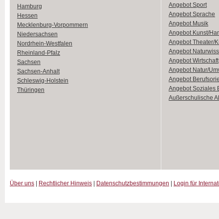
Angebot Sport
Hamburg
Angebot Sprache
Hessen
Angebot Musik
Mecklenburg-Vorpommern
Angebot Kunst/Ha
Niedersachsen
Angebot Theater/K
Nordrhein-Westfalen
Angebot Naturwiss
Rheinland-Pfalz
Angebot Wirtschaft
Sachsen
Angebot Natur/Um
Sachsen-Anhalt
Angebot Berufsori
Schleswig-Holstein
Angebot Soziales
Thüringen
Außerschulische Ak
Über uns
|
Rechtlicher Hinweis
|
Datenschutzbestimmungen
|
Login für Interna