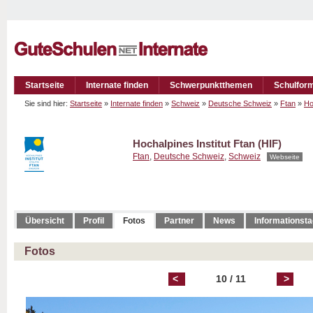
Startseite
Internate finden
Schwerpunktthemen
Schulfor
Sie sind hier:
Startseite
»
Internate finden
»
Schweiz
»
Deutsche Schweiz
»
Ftan
»
Ho
Hochalpines Institut Ftan (HIF)
Ftan
,
Deutsche Schweiz
,
Schweiz
Webseite
Übersicht
Profil
Fotos
Partner
News
Informationst
Fotos
<
10 / 11
>