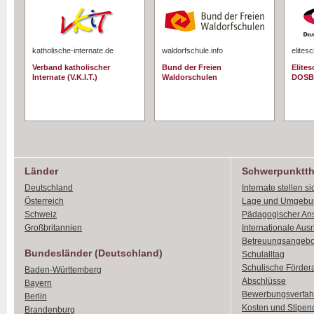
katholische-internate.de
waldorfschule.info
elites
Verband katholischer
Bund der Freien
Elite
Internate (V.K.I.T.)
Waldorschulen
DOSB
Länder
Schwerpunktt
Deutschland
Internate stellen si
Österreich
Lage und Umgebu
Schweiz
Pädagogischer An
Großbritannien
Internationale Aus
Betreuungsangebo
Bundesländer (Deutschland)
Schulalltag
Schulische Förder
Baden-Württemberg
Abschlüsse
Bayern
Bewerbungsverfah
Berlin
Kosten und Stipen
Brandenburg