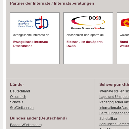
Partner der Internate / Internatsberatungen
evangelische-internate.de
eliteschulen-des-sports.de
waldor
Evangelische Internate
Eliteschulen des Sports
Bund 
Deutschland
DOSB
Waldo
Länder
Schwerpunktt
Deutschland
Internate stellen si
Österreich
Lage und Umgebu
Schweiz
Pädagogischer An
Großbritannien
Internationale Aus
Betreuungsangebo
Bundesländer (Deutschland)
Schulalltag
Schulische Förder
Baden-Württemberg