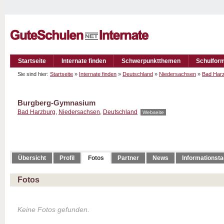
Startseite
Internate finden
Schwerpunktthemen
Schulfor
Sie sind hier:
Startseite
»
Internate finden
»
Deutschland
»
Niedersachsen
»
Bad Har
Burgberg-Gymnasium
Bad Harzburg
,
Niedersachsen
,
Deutschland
Webseite
Übersicht
Profil
Fotos
Partner
News
Informationst
Fotos
Keine Fotos gefunden.