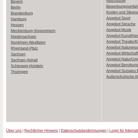
Abschlüsse
Bayern
Bewerbungsverfah
Berlin
Kosten und Stipen
Brandenburg
Angebot Sport
Hamburg
Angebot Sprache
Hessen
Angebot Musik
Mecklenburg-Vorpommern
Angebot Kunst/Ha
Niedersachsen
Angebot Theater/K
Nordrhein-Westfalen
Angebot Naturwiss
Rheinland-Pfalz
Angebot Wirtschaft
Sachsen
Angebot Natur/Um
Sachsen-Anhalt
Angebot Berufsori
Schleswig-Holstein
Angebot Soziales
Thüringen
Außerschulische Ak
Über uns
|
Rechtlicher Hinweis
|
Datenschutzbestimmungen
|
Login für Interna