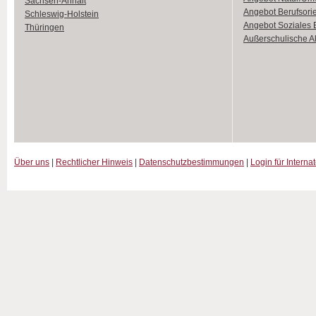
Sachsen-Anhalt
Angebot Berufsori
Schleswig-Holstein
Angebot Soziales
Thüringen
Außerschulische Ak
Über uns
|
Rechtlicher Hinweis
|
Datenschutzbestimmungen
|
Login für Interna