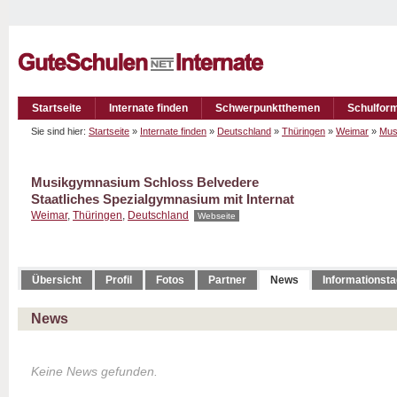
Startseite
Internate finden
Schwerpunktthemen
Schulfor
Sie sind hier:
Startseite
»
Internate finden
»
Deutschland
»
Thüringen
»
Weimar
»
Mus
Musikgymnasium Schloss Belvedere
Staatliches Spezialgymnasium mit Internat
Weimar
,
Thüringen
,
Deutschland
Webseite
Übersicht
Profil
Fotos
Partner
News
Informationst
News
Keine News gefunden.