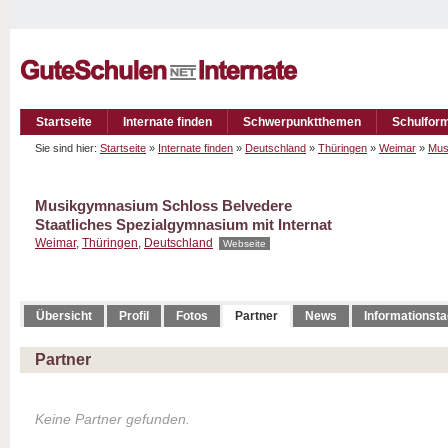
Startseite
Internate finden
Schwerpunktthemen
Schulfor
Sie sind hier:
Startseite
»
Internate finden
»
Deutschland
»
Thüringen
»
Weimar
»
Mus
Musikgymnasium Schloss Belvedere
Staatliches Spezialgymnasium mit Internat
Weimar
,
Thüringen
,
Deutschland
Webseite
Übersicht
Profil
Fotos
Partner
News
Informationst
Partner
Keine Partner gefunden.