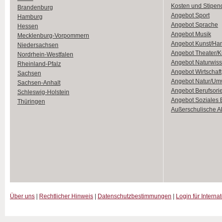
Kosten und Stipen
Brandenburg
Angebot Sport
Hamburg
Angebot Sprache
Hessen
Angebot Musik
Mecklenburg-Vorpommern
Angebot Kunst/Ha
Niedersachsen
Angebot Theater/K
Nordrhein-Westfalen
Angebot Naturwiss
Rheinland-Pfalz
Angebot Wirtschaft
Sachsen
Angebot Natur/Um
Sachsen-Anhalt
Angebot Berufsori
Schleswig-Holstein
Angebot Soziales
Thüringen
Außerschulische Ak
Über uns
|
Rechtlicher Hinweis
|
Datenschutzbestimmungen
|
Login für Interna