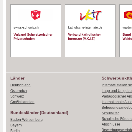
swiss-schools.ch
katholische-internate.de
waldor
Verband Schweizerischer
Verband katholischer
Bund 
Privatschulen
Internate (V.K.I.T.)
Waldo
Länder
Schwerpunktt
Deutschland
Internate stellen si
Österreich
Lage und Umgebu
Schweiz
Pädagogischer An
Großbritannien
Internationale Aus
Betreuungsangebo
Bundesländer (Deutschland)
Schulalltag
Schulische Förder
Baden-Württemberg
Abschlüsse
Bayern
Bewerbungsverfah
Berlin