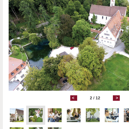
<
2 / 12
>