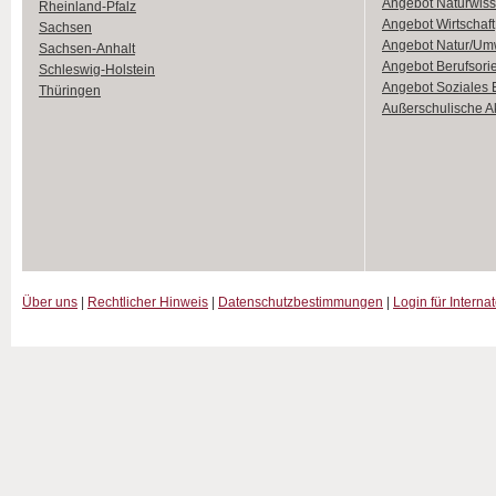
Angebot Naturwiss
Rheinland-Pfalz
Angebot Wirtschaft
Sachsen
Angebot Natur/Um
Sachsen-Anhalt
Angebot Berufsori
Schleswig-Holstein
Angebot Soziales
Thüringen
Außerschulische Ak
Über uns
|
Rechtlicher Hinweis
|
Datenschutzbestimmungen
|
Login für Interna