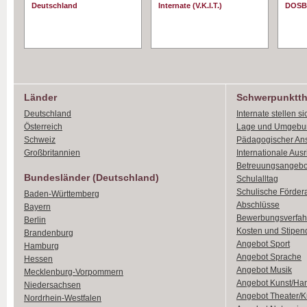
Deutschland
Internate (V.K.I.T.)
DOSB
Länder
Schwerpunktt
Deutschland
Internate stellen si
Österreich
Lage und Umgebu
Schweiz
Pädagogischer An
Großbritannien
Internationale Aus
Betreuungsangebo
Bundesländer (Deutschland)
Schulalltag
Schulische Förder
Baden-Württemberg
Abschlüsse
Bayern
Bewerbungsverfah
Berlin
Kosten und Stipen
Brandenburg
Angebot Sport
Hamburg
Angebot Sprache
Hessen
Angebot Musik
Mecklenburg-Vorpommern
Angebot Kunst/Ha
Niedersachsen
Angebot Theater/K
Nordrhein-Westfalen