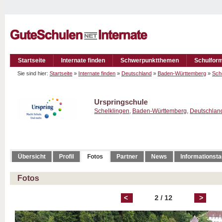
Startseite
Internate finden
Schwerpunktthemen
Schulfor
Sie sind hier:
Startseite
»
Internate finden
»
Deutschland
»
Baden-Württemberg
»
Sch
Urspringschule
Schelklingen
,
Baden-Württemberg
,
Deutschlan
Übersicht
Profil
Fotos
Partner
News
Informationst
Fotos
<
2 / 12
>