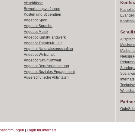
Konfes
Abschlüsse
Bewerbungsverfahren
Katholis
Kosten und Stipendien
Evangeli
Angebot Sport
Konfessi
Angebot Sprache
Angebot Musik
Schuli
Angebot Kunst/Handwerk
Altsprach
Angebot Theater/Kultur
Musische
Angebot Naturwissenschaften
Mathemat
Angebot Wirtschaft
Neusprac
Angebot Natur/Umwelt
Reformpä
Angebot Berufsorientierung
Sonderpä
Angebot Soziales Engagement
Sozialwi
Außerschulische Aktivitäten
Internat
Technisch
Wirtschaf
Partner
GuteSchu
zbestimmungen
|
Login für Internate