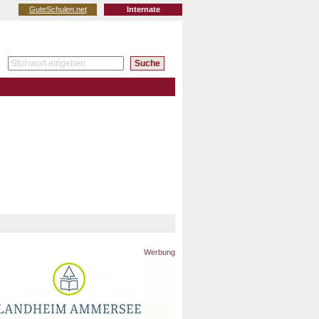
GuteSchulen.net
Internate
Werbung