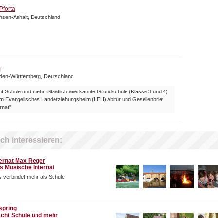
Pforta
chsen-Anhalt, Deutschland
e
aden-Württemberg, Deutschland
t Schule und mehr. Staatlich anerkannte Grundschule (Klasse 3 und 4)
 Evangelisches Landerziehungsheim (LEH) Abitur und Gesellenbrief
rnat"
ch interessieren:
ternat Max Reger
s Musische Internat
 verbindet mehr als Schule
spring
cht Schule und mehr