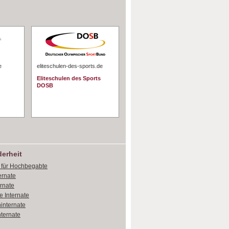
e
eliteschulen-des-sports.de
Eliteschulen des Sports
DOSB
erheit
e für Hochbegabte
ernate
ernate
e Internate
internate
ternate