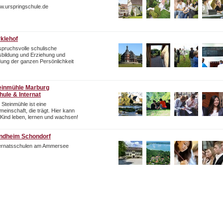
w.urspringschule.de
rklehof
pruchsvolle schulische
bildung und Erziehung und
dung der ganzen Persönlichkeit
einmühle Marburg
hule & Internat
 Steinmühle ist eine
einschaft, die trägt. Hier kann
 Kind leben, lernen und wachsen!
ndheim Schondorf
ternatsschulen am Ammersee