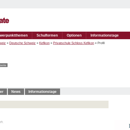
werpunktthemen
Schulformen
Optionen
Informationstage
weiz
»
Deutsche Schweiz
»
Kefikon
»
Privatschule Schloss Kefikon
» Profil
seite
er
News
Informationstage
en.