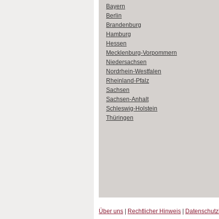
Bayern
Berlin
Brandenburg
Hamburg
Hessen
Mecklenburg-Vorpommern
Niedersachsen
Nordrhein-Westfalen
Rheinland-Pfalz
Sachsen
Sachsen-Anhalt
Schleswig-Holstein
Thüringen
Über uns
|
Rechtlicher Hinweis
|
Datenschut