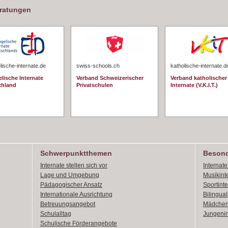
eratungen
ische-internate.de
swiss-schools.ch
katholische-internate.d
lische Internate
Verband Schweizerischer
Verband katholischer
chland
Privatschulen
Internate (V.K.I.T.)
Schwerpunktthemen
Besond
Internate stellen sich vor
Internat
Lage und Umgebung
Musikint
Pädagogischer Ansatz
Sportint
Internationale Ausrichtung
Bilingual
Betreuungsangebot
Mädchen
Schulalltag
Jungenin
Schulische Förderangebote