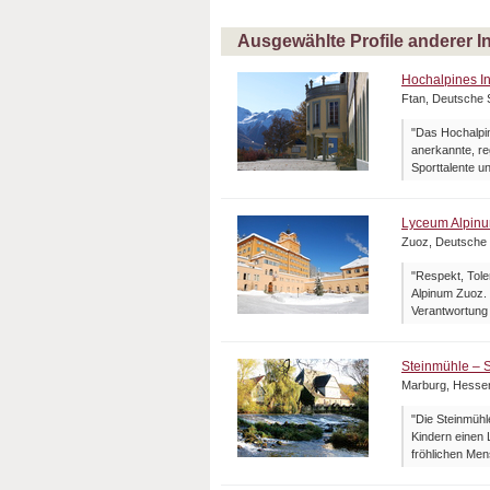
Ausgewählte Profile anderer I
Hochalpines Ins
Ftan, Deutsche 
"Das Hochalpine
anerkannte, re
Sporttalente un
Lyceum Alpin
Zuoz, Deutsche
"Respekt, Tole
Alpinum Zuoz. 
Verantwortung f
Steinmühle – S
Marburg, Hesse
"Die Steinmühle
Kindern einen 
fröhlichen Men