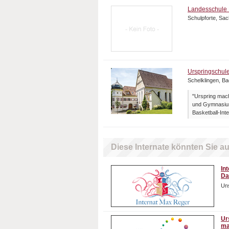
Landesschule 
Schulpforte, Sa
Urspringschul
Schelklingen, B
"Urspring mach
und Gymnasium
Basketball-Inte
Diese Internate könnten Sie au
In
Da
Uns
Ur
ma