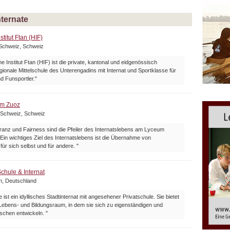
nternate
titut Ftan (HIF)
Schweiz, Schweiz
 Institut Ftan (HIF) ist die private, kantonal und eidgenössisch
gionale Mittelschule des Unterengadins mit Internat und Sportklasse für
d Funsportler."
um Zuoz
 Schweiz, Schweiz
ranz und Fairness sind die Pfeiler des Internatslebens am Lyceum
Ein wichtiges Ziel des Internatslebens ist die Übernahme von
ür sich selbst und für andere. "
chule & Internat
n, Deutschland
 ist ein idyllisches Stadtinternat mit angesehener Privatschule. Sie bietet
Lebens- und Bildungsraum, in dem sie sich zu eigenständigen und
schen entwickeln. "