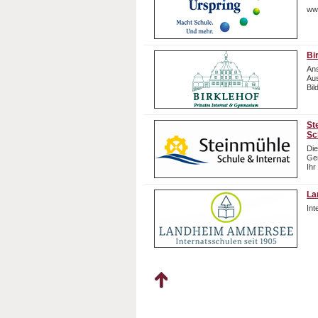
ww
Bi
Ans
Aus
Bil
St
Sc
Die
Gem
Ihr
La
In