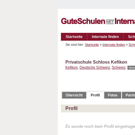
Startseite
Internate finden
Sch
Sie sind hier:
Startseite
»
Internate finden
»
Sch
Privatschule Schloss Kefikon
Kefikon
,
Deutsche Schweiz
,
Schweiz
Web
Übersicht
Profil
Fotos
Partn
Profil
Es wurde noch kein Profil eingetrag