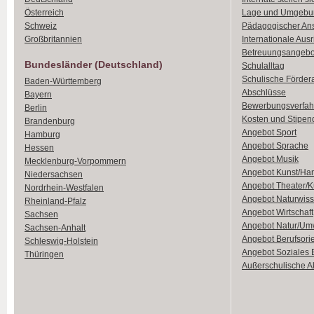
Österreich
Lage und Umgebu
Schweiz
Pädagogischer An
Großbritannien
Internationale Aus
Betreuungsangebo
Bundesländer (Deutschland)
Schulalltag
Schulische Förder
Baden-Württemberg
Abschlüsse
Bayern
Bewerbungsverfah
Berlin
Kosten und Stipen
Brandenburg
Angebot Sport
Hamburg
Angebot Sprache
Hessen
Angebot Musik
Mecklenburg-Vorpommern
Angebot Kunst/Ha
Niedersachsen
Angebot Theater/K
Nordrhein-Westfalen
Angebot Naturwiss
Rheinland-Pfalz
Angebot Wirtschaft
Sachsen
Angebot Natur/Um
Sachsen-Anhalt
Angebot Berufsori
Schleswig-Holstein
Angebot Soziales
Thüringen
Außerschulische Ak