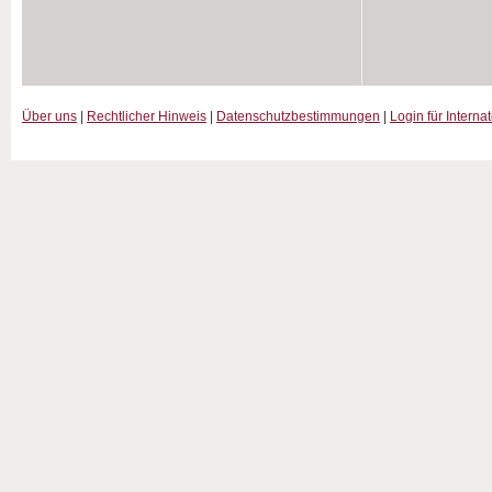
Über uns
|
Rechtlicher Hinweis
|
Datenschutzbestimmungen
|
Login für Interna