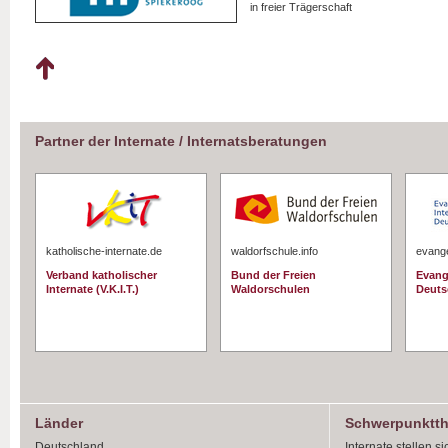
in freier Trägerschaft
Partner der Internate / Internatsberatungen
katholische-internate.de
waldorfschule.info
evange
Verband katholischer
Bund der Freien
Evang
Internate (V.K.I.T.)
Waldorschulen
Deuts
Länder
Schwerpunktt
Deutschland
Internate stellen si