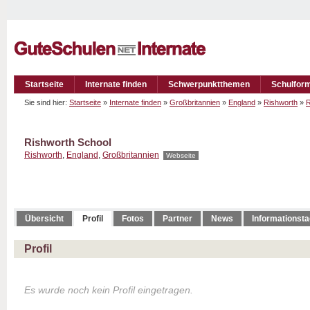
Startseite
Internate finden
Schwerpunktthemen
Schulfor
Sie sind hier:
Startseite
»
Internate finden
»
Großbritannien
»
England
»
Rishworth
»
R
Rishworth School
Rishworth
,
England
,
Großbritannien
Webseite
Übersicht
Profil
Fotos
Partner
News
Informationst
Profil
Es wurde noch kein Profil eingetragen.