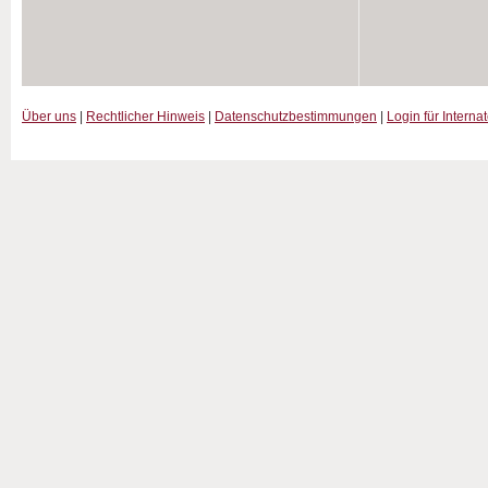
Über uns
|
Rechtlicher Hinweis
|
Datenschutzbestimmungen
|
Login für Interna