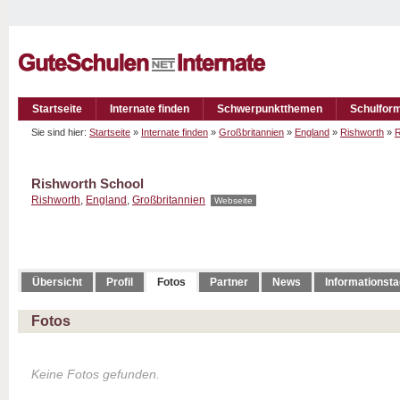
Startseite
Internate finden
Schwerpunktthemen
Schulfor
Sie sind hier:
Startseite
»
Internate finden
»
Großbritannien
»
England
»
Rishworth
»
R
Rishworth School
Rishworth
,
England
,
Großbritannien
Webseite
Übersicht
Profil
Fotos
Partner
News
Informationst
Fotos
Keine Fotos gefunden.