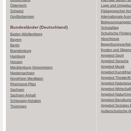
Deutschland
Internate stellen si
Österreich
Lage und Umgebu
Schweiz
Pädagogischer An
Großbritannien
Internationale Aus
Betreuungsangebo
Bundesländer (Deutschland)
Schulalltag
Schulische Förder
Baden-Württemberg
Abschlüsse
Bayern
Bewerbungsverfah
Berlin
Kosten und Stipen
Brandenburg
Angebot Sport
Hamburg
Angebot Sprache
Hessen
Angebot Musik
Mecklenburg-Vorpommern
Angebot Kunst/Ha
Niedersachsen
Angebot Theater/K
Nordrhein-Westfalen
Angebot Naturwiss
Rheinland-Pfalz
Angebot Wirtschaft
Sachsen
Angebot Natur/Um
Sachsen-Anhalt
Angebot Berufsori
Schleswig-Holstein
Angebot Soziales
Thüringen
Außerschulische Ak