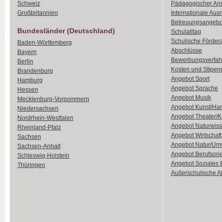
Schweiz
Pädagogischer An
Großbritannien
Internationale Aus
Betreuungsangebo
Bundesländer (Deutschland)
Schulalltag
Schulische Förder
Baden-Württemberg
Abschlüsse
Bayern
Bewerbungsverfah
Berlin
Kosten und Stipen
Brandenburg
Angebot Sport
Hamburg
Angebot Sprache
Hessen
Angebot Musik
Mecklenburg-Vorpommern
Angebot Kunst/Ha
Niedersachsen
Angebot Theater/K
Nordrhein-Westfalen
Angebot Naturwiss
Rheinland-Pfalz
Angebot Wirtschaft
Sachsen
Angebot Natur/Um
Sachsen-Anhalt
Angebot Berufsori
Schleswig-Holstein
Angebot Soziales
Thüringen
Außerschulische Ak