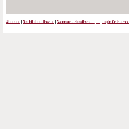
Über uns
|
Rechtlicher Hinweis
|
Datenschutzbestimmungen
|
Login für Interna