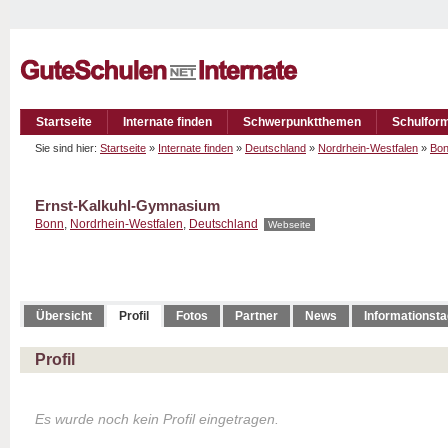
Startseite
Internate finden
Schwerpunktthemen
Schulfor
Sie sind hier:
Startseite
»
Internate finden
»
Deutschland
»
Nordrhein-Westfalen
»
Bo
Ernst-Kalkuhl-Gymnasium
Bonn
,
Nordrhein-Westfalen
,
Deutschland
Webseite
Übersicht
Profil
Fotos
Partner
News
Informationst
Profil
Es wurde noch kein Profil eingetragen.