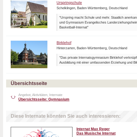
Urspringschule
Schelklingen, Baden-Württemberg, Deutschland
"Urspring macht Schule und mehr. Staatlich anerka
und Gymnasium Evangelisches Landerziehungsheim 
Basketball-Internat"
Birklehof
Hinterzarten, Baden-Württemberg, Deutschland
"Das private Internatsgymnasium Birklehof verknüpf
Ausbildung mit einer umfassenden Erziehung und Bil
Übersichtsseite
Angebot, Aktivitäten, Internate
Übersichtsseite: Gymnasium
Diese Internate könnten Sie auch interessieren:
Internat Max Reger
Das Musische Internat