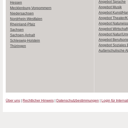
Angebot Sprache
Hessen
Angebot Musik
Mecklenburg-Vorpommern
Angebot Kunst/Ha
Niedersachsen
Angebot Theater/K
Nordrhein-Westfalen
Angebot Naturwiss
Rheinland-Pfalz
Angebot Wirtschaft
Sachsen
Angebot Natur/Um
Sachsen-Anhalt
Angebot Berufsori
Schleswig-Holstein
Angebot Soziales
Thüringen
Außerschulische Ak
Über uns
|
Rechtlicher Hinweis
|
Datenschutzbestimmungen
|
Login für Interna