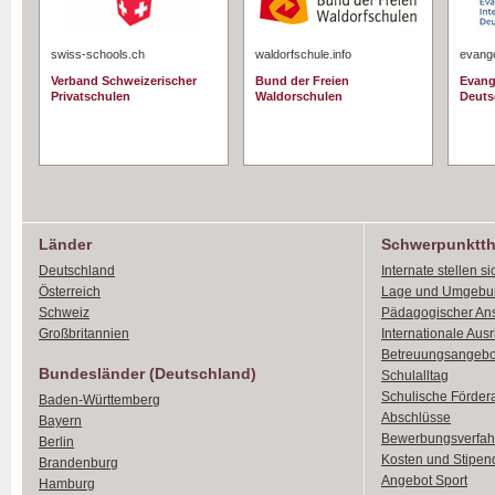
swiss-schools.ch
waldorfschule.info
evange
Verband Schweizerischer
Bund der Freien
Evang
Privatschulen
Waldorschulen
Deuts
Länder
Schwerpunktt
Deutschland
Internate stellen si
Österreich
Lage und Umgebu
Schweiz
Pädagogischer An
Großbritannien
Internationale Aus
Betreuungsangebo
Bundesländer (Deutschland)
Schulalltag
Schulische Förder
Baden-Württemberg
Abschlüsse
Bayern
Bewerbungsverfah
Berlin
Kosten und Stipen
Brandenburg
Angebot Sport
Hamburg