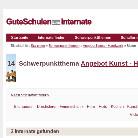
Startseite
Internate finden
Schwerpunktthemen
Schulfor
Sie sind hier:
Startseite
»
Schwerpunktthemen
»
Angebot Kunst - Handwerk
» Malen
14
Schwerpunktthema
Angebot Kunst - 
Nach Stichwort filtern
Film
Foto
Bildhauerei
Drechslerei
Feinmechanik
Kochen
Kunst
Vid
2
Internate gefunden