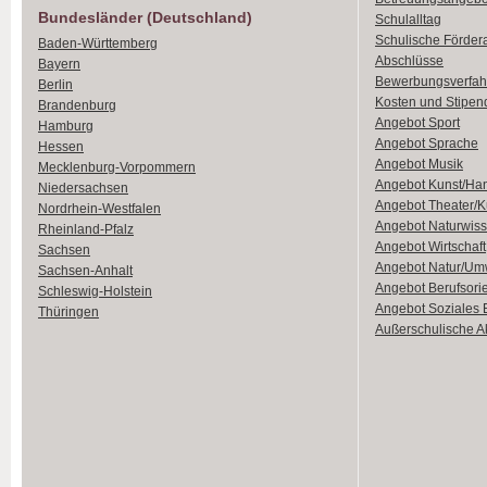
Bundesländer (Deutschland)
Schulalltag
Schulische Förder
Baden-Württemberg
Abschlüsse
Bayern
Bewerbungsverfah
Berlin
Kosten und Stipen
Brandenburg
Angebot Sport
Hamburg
Angebot Sprache
Hessen
Angebot Musik
Mecklenburg-Vorpommern
Angebot Kunst/Ha
Niedersachsen
Angebot Theater/K
Nordrhein-Westfalen
Angebot Naturwiss
Rheinland-Pfalz
Angebot Wirtschaft
Sachsen
Angebot Natur/Um
Sachsen-Anhalt
Angebot Berufsori
Schleswig-Holstein
Angebot Soziales
Thüringen
Außerschulische Ak