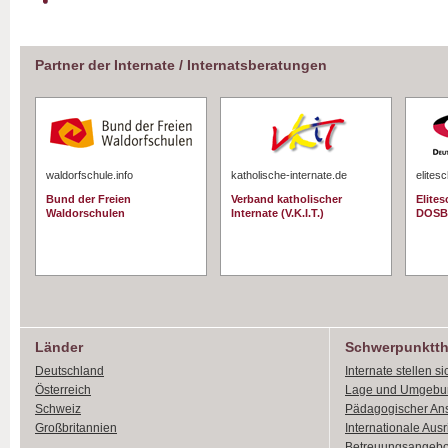
Partner der Internate / Internatsberatungen
waldorfschule.info
katholische-internate.de
elites
Bund der Freien
Verband katholischer
Elite
Waldorschulen
Internate (V.K.I.T.)
DOSB
Länder
Schwerpunktt
Deutschland
Internate stellen si
Österreich
Lage und Umgebu
Schweiz
Pädagogischer An
Großbritannien
Internationale Aus
Betreuungsangebo