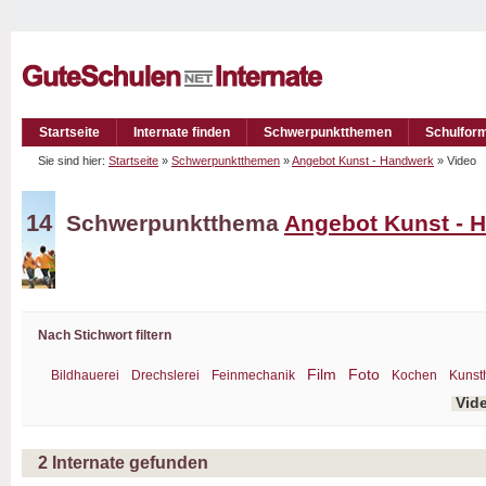
Startseite
Internate finden
Schwerpunktthemen
Schulfor
Sie sind hier:
Startseite
»
Schwerpunktthemen
»
Angebot Kunst - Handwerk
» Video
14
Schwerpunktthema
Angebot Kunst - 
Nach Stichwort filtern
Film
Foto
Bildhauerei
Drechslerei
Feinmechanik
Kochen
Kunst
Vid
2
Internate gefunden