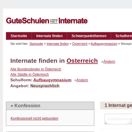
Startseite
Internate finden
Schwerpunktthemen
Schulfor
Sie sind hier:
Startseite
»
Internate finden
»
Österreich
»
Aufbaugymnasium
» Neuspr
Internate finden in
Österreich
»
Ändern
Alle Bundesländer in Österreich
Alle Städte in Österreich
Schulform:
Aufbaugymnasium
»
Ändern
Angebot:
Neusprachlich
1 Internat 
» Konfession
Konfessionell nicht gebunden