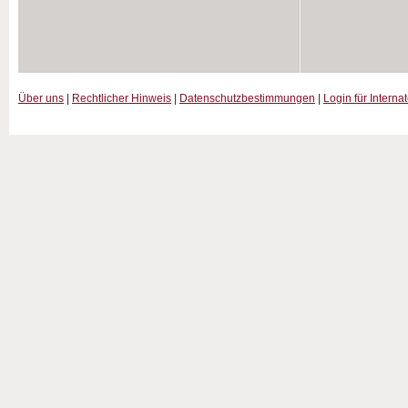
Über uns
|
Rechtlicher Hinweis
|
Datenschutzbestimmungen
|
Login für Interna