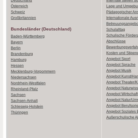
Deutschland
Internate stellen si
Österreich
Lage und Umgebu
Schweiz
Pädagogischer An
Großbritannien
Internationale Aus
Betreuungsangebo
Bundesländer (Deutschland)
Schulalltag
Schulische Förder
Baden-Württemberg
Abschlüsse
Bayern
Bewerbungsverfah
Berlin
Kosten und Stipen
Brandenburg
Angebot Sport
Hamburg
Angebot Sprache
Hessen
Angebot Musik
Mecklenburg-Vorpommern
Angebot Kunst/Ha
Niedersachsen
Angebot Theater/K
Nordrhein-Westfalen
Angebot Naturwiss
Rheinland-Pfalz
Angebot Wirtschaft
Sachsen
Angebot Natur/Um
Sachsen-Anhalt
Angebot Berufsori
Schleswig-Holstein
Angebot Soziales
Thüringen
Außerschulische Ak