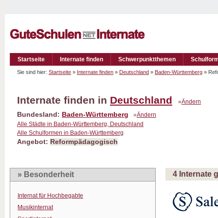
Startseite
Internate finden
Schwerpunktthemen
Schulfor
Sie sind hier:
Startseite
»
Internate finden
»
Deutschland
»
Baden-Württemberg
» Ref
Internate finden in
Deutschland
»
Ändern
Bundesland:
Baden-Württemberg
»
Ändern
Alle Städte in Baden-Württemberg, Deutschland
Alle Schulformen in Baden-Württemberg
Angebot:
Reformpädagogisch
4 Internate
» Besonderheit
Internat für Hochbegabte
Musikinternat