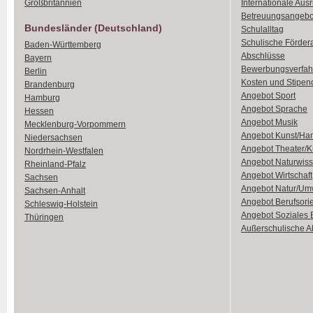
Großbritannien
Internationale Aus
Betreuungsangebo
Bundesländer (Deutschland)
Schulalltag
Schulische Förder
Baden-Württemberg
Abschlüsse
Bayern
Bewerbungsverfah
Berlin
Kosten und Stipen
Brandenburg
Angebot Sport
Hamburg
Angebot Sprache
Hessen
Angebot Musik
Mecklenburg-Vorpommern
Angebot Kunst/Ha
Niedersachsen
Angebot Theater/K
Nordrhein-Westfalen
Angebot Naturwiss
Rheinland-Pfalz
Angebot Wirtschaft
Sachsen
Angebot Natur/Um
Sachsen-Anhalt
Angebot Berufsori
Schleswig-Holstein
Angebot Soziales
Thüringen
Außerschulische Ak