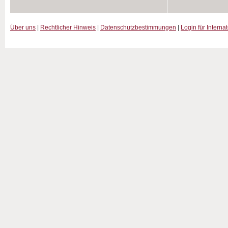
Über uns
|
Rechtlicher Hinweis
|
Datenschutzbestimmungen
|
Login für Interna