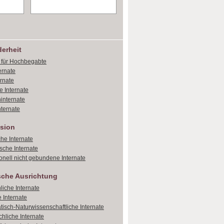
erheit
e für Hochbegabte
ernate
ernate
e Internate
internate
ternate
sion
che Internate
sche Internate
onell nicht gebundene Internate
sche Ausrichtung
liche Internate
 Internate
isch-Naturwissenschaftliche Internate
hliche Internate