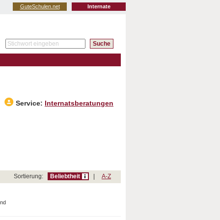
GuteSchulen.net
Internate
Service:
Internatsberatungen
Sortierung:
Beliebtheit
|
A-Z
and