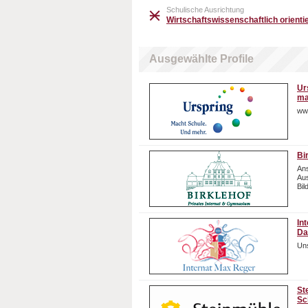
Schulische Ausrichtung
Wirtschaftswissenschaftlich orientie
Ausgewählte Profile
Ur
ma
ww
Bi
Ans
Aus
Bil
In
Da
Uns
St
Sc