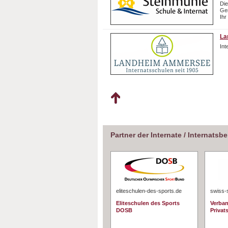
Die
Gem
Ihr
La
In
Partner der Internate / Internatsb
eliteschulen-des-sports.de
swiss-
Eliteschulen des Sports
Verban
DOSB
Privat