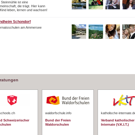
 Steinmühle ist eine
einschaft, die trägt. Hier kann
 Kind leben, lernen und wachsen!
ndheim Schondorf
ternatsschulen am Ammersee
eratungen
schools.ch
waldorfschule.info
katholische-internate.d
d Schweizerischer
Bund der Freien
Verband katholischer
schulen
Waldorschulen
Internate (V.K.I.T.)