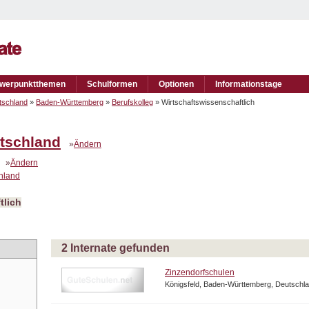
werpunktthemen
Schulformen
Optionen
Informationstage
tschland
»
Baden-Württemberg
»
Berufskolleg
» Wirtschaftswissenschaftlich
tschland
»
Ändern
»
Ändern
chland
tlich
2 Internate gefunden
Zinzendorfschulen
Königsfeld, Baden-Württemberg, Deutschl