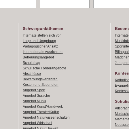
Schwerpunktthemen
Besond
Internate stellen sich vor
Internat
Lage und Umgebung
Musikint
Pädagogischer Ansatz
Sportint
Internationale Ausrichtung
Bilingual
Betreuungsangebot
Mädchen
Schulalltag
Jungenin
Schulische Förderangebote
Konfes
Abschlüsse
Bewerbungsverfahren
Katholis
Kosten und Stipendien
Evangeli
Angebot Sport
Konfessi
Angebot Sprache
Angebot Musik
Schuli
Angebot Kunst/Handwerk
Altsprach
Angebot Theater/Kultur
Musische
Angebot Naturwissenschaften
Mathemat
Angebot Wirtschaft
Neusprac
Angebot Natur/Umwelt