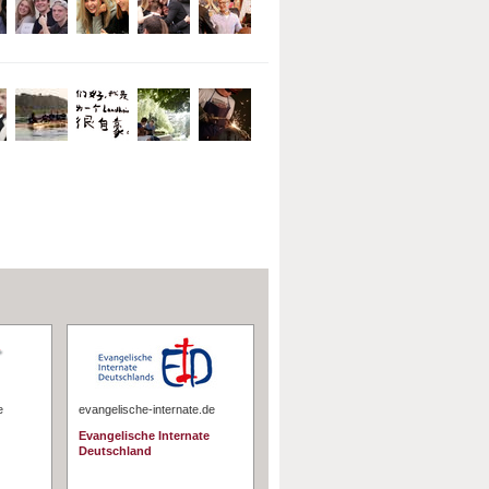
e
evangelische-internate.de
Evangelische Internate
Deutschland