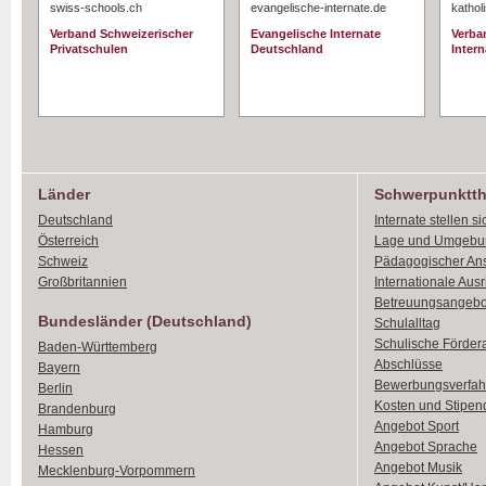
swiss-schools.ch
evangelische-internate.de
kathol
Verband Schweizerischer
Evangelische Internate
Verba
Privatschulen
Deutschland
Intern
Länder
Schwerpunktt
Deutschland
Internate stellen si
Österreich
Lage und Umgebu
Schweiz
Pädagogischer An
Großbritannien
Internationale Aus
Betreuungsangebo
Bundesländer (Deutschland)
Schulalltag
Schulische Förder
Baden-Württemberg
Abschlüsse
Bayern
Bewerbungsverfah
Berlin
Kosten und Stipen
Brandenburg
Angebot Sport
Hamburg
Angebot Sprache
Hessen
Angebot Musik
Mecklenburg-Vorpommern