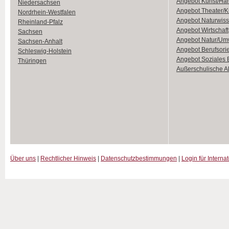
Angebot Kunst/Ha
Niedersachsen
Angebot Theater/K
Nordrhein-Westfalen
Angebot Naturwiss
Rheinland-Pfalz
Angebot Wirtschaft
Sachsen
Angebot Natur/Um
Sachsen-Anhalt
Angebot Berufsori
Schleswig-Holstein
Angebot Soziales
Thüringen
Außerschulische Ak
Über uns
|
Rechtlicher Hinweis
|
Datenschutzbestimmungen
|
Login für Interna