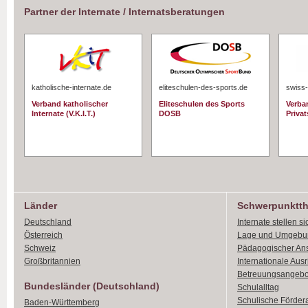
Partner der Internate / Internatsberatungen
katholische-internate.de
eliteschulen-des-sports.de
swiss-
Verband katholischer
Eliteschulen des Sports
Verba
Internate (V.K.I.T.)
DOSB
Priva
Länder
Schwerpunktt
Deutschland
Internate stellen si
Österreich
Lage und Umgebu
Schweiz
Pädagogischer An
Großbritannien
Internationale Aus
Betreuungsangebo
Bundesländer (Deutschland)
Schulalltag
Schulische Förder
Baden-Württemberg