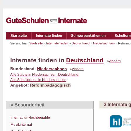
Startseite
Internate finden
Schwerpunktthemen
Schulfor
Sie sind hier:
Startseite
»
Internate finden
»
Deutschland
»
Niedersachsen
» Reformp
Internate finden in
Deutschland
»
Ändern
Bundesland:
Niedersachsen
»
Ändern
Alle Städte in Niedersachsen, Deutschland
Alle Schulformen in Niedersachsen
Angebot:
Reformpädagogisch
3 Internate
» Besonderheit
Internat für Hochbegabte
Musikinternat