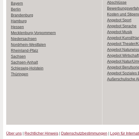
Abschlüsse
Bayern
Bewerbungsverfah
Berlin
Kosten und Stipen
Brandenburg
Angebot Sport
Hamburg
Angebot Sprache
Hessen
Angebot Musik
Mecklenburg-Vorpommern
Angebot Kunst/Ha
Niedersachsen
Angebot Theater/K
Nordrhein-Westfalen
Angebot Naturwiss
Rheinland-Pfalz
Angebot Wirtschaft
Sachsen
Angebot Natur/Um
Sachsen-Anhalt
Angebot Berufsori
Schleswig-Holstein
Angebot Soziales
Thüringen
Außerschulische Ak
Über uns
|
Rechtlicher Hinweis
|
Datenschutzbestimmungen
|
Login für Interna