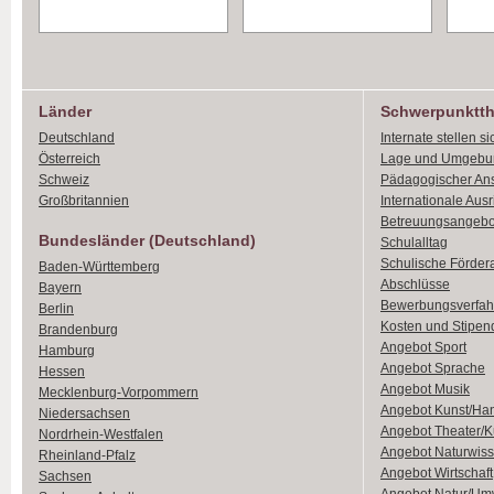
Länder
Schwerpunktt
Deutschland
Internate stellen si
Österreich
Lage und Umgebu
Schweiz
Pädagogischer An
Großbritannien
Internationale Aus
Betreuungsangebo
Bundesländer (Deutschland)
Schulalltag
Schulische Förder
Baden-Württemberg
Abschlüsse
Bayern
Bewerbungsverfah
Berlin
Kosten und Stipen
Brandenburg
Angebot Sport
Hamburg
Angebot Sprache
Hessen
Angebot Musik
Mecklenburg-Vorpommern
Angebot Kunst/Ha
Niedersachsen
Angebot Theater/K
Nordrhein-Westfalen
Angebot Naturwiss
Rheinland-Pfalz
Angebot Wirtschaft
Sachsen