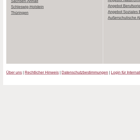
Angebot Natur/Um
Sachsen-Anhalt
Angebot Berufsori
Schleswig-Holstein
Angebot Soziales
Thüringen
Außerschulische Ak
Über uns
|
Rechtlicher Hinweis
|
Datenschutzbestimmungen
|
Login für Interna