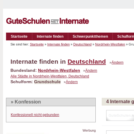
Startseite
Internate finden
Schwerpunktthemen
Schulfor
Sie sind hier:
Startseite
»
Internate finden
»
Deutschland
»
Nordrhein-Westfalen
» Gr
Internate finden in
Deutschland
»
Ändern
Bundesland:
Nordrhein-Westfalen
»
Ändern
Alle Städte in Nordrhein-Westfalen, Deutschland
Schulform:
Grundschule
»
Ändern
4 Internate
» Konfession
Konfessionell nicht gebunden
Werbung