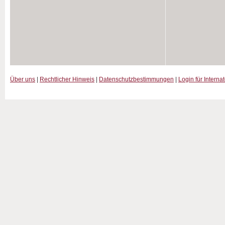
Über uns
|
Rechtlicher Hinweis
|
Datenschutzbestimmungen
|
Login für Interna