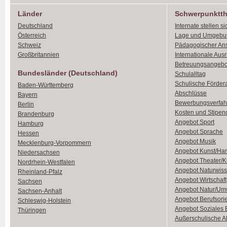
Länder
Schwerpunktt
Deutschland
Internate stellen si
Österreich
Lage und Umgebu
Schweiz
Pädagogischer An
Großbritannien
Internationale Aus
Betreuungsangebo
Bundesländer (Deutschland)
Schulalltag
Schulische Förder
Baden-Württemberg
Abschlüsse
Bayern
Bewerbungsverfah
Berlin
Kosten und Stipen
Brandenburg
Angebot Sport
Hamburg
Angebot Sprache
Hessen
Angebot Musik
Mecklenburg-Vorpommern
Angebot Kunst/Ha
Niedersachsen
Angebot Theater/K
Nordrhein-Westfalen
Angebot Naturwiss
Rheinland-Pfalz
Angebot Wirtschaft
Sachsen
Angebot Natur/Um
Sachsen-Anhalt
Angebot Berufsori
Schleswig-Holstein
Angebot Soziales
Thüringen
Außerschulische Ak