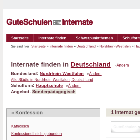
Startseite
Internate finden
Schwerpunktthemen
Schulfor
Sie sind hier:
Startseite
»
Internate finden
»
Deutschland
»
Nordrhein-Westfalen
»
Hau
Internate finden in
Deutschland
»
Ändern
Bundesland:
Nordrhein-Westfalen
»
Ändern
Alle Städte in Nordrhein-Westfalen, Deutschland
Schulform:
Hauptschule
»
Ändern
Angebot:
Sonderpädagogisch
1 Internat 
» Konfession
Katholisch
Konfessionell nicht gebunden