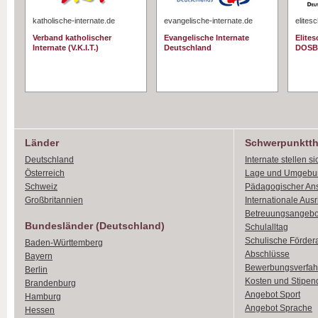
katholische-internate.de
evangelische-internate.de
elites
Verband katholischer
Evangelische Internate
Elite
Internate (V.K.I.T.)
Deutschland
DOSB
Länder
Schwerpunktt
Deutschland
Internate stellen si
Österreich
Lage und Umgebu
Schweiz
Pädagogischer An
Großbritannien
Internationale Aus
Betreuungsangebo
Bundesländer (Deutschland)
Schulalltag
Schulische Förder
Baden-Württemberg
Abschlüsse
Bayern
Bewerbungsverfah
Berlin
Kosten und Stipen
Brandenburg
Angebot Sport
Hamburg
Angebot Sprache
Hessen