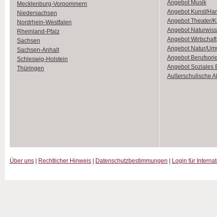
Angebot Musik
Mecklenburg-Vorpommern
Angebot Kunst/Ha
Niedersachsen
Angebot Theater/K
Nordrhein-Westfalen
Angebot Naturwiss
Rheinland-Pfalz
Angebot Wirtschaft
Sachsen
Angebot Natur/Um
Sachsen-Anhalt
Angebot Berufsori
Schleswig-Holstein
Angebot Soziales
Thüringen
Außerschulische Ak
Über uns
|
Rechtlicher Hinweis
|
Datenschutzbestimmungen
|
Login für Interna