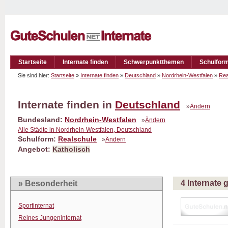
Startseite
Internate finden
Schwerpunktthemen
Schulfor
Sie sind hier:
Startseite
»
Internate finden
»
Deutschland
»
Nordrhein-Westfalen
»
Rea
Internate finden in
Deutschland
»
Ändern
Bundesland:
Nordrhein-Westfalen
»
Ändern
Alle Städte in Nordrhein-Westfalen, Deutschland
Schulform:
Realschule
»
Ändern
Angebot:
Katholisch
4 Internate
» Besonderheit
Sportinternat
Reines Jungeninternat